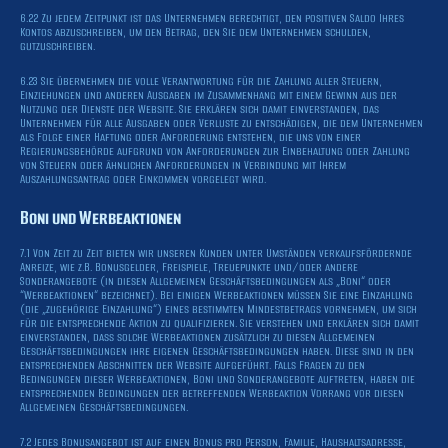
6.22 Zu jedem Zeitpunkt ist das Unternehmen berechtigt, den positiven Saldo Ihres
Kontos abzuschreiben, um den Betrag, den Sie dem Unternehmen schulden,
gutzuschreiben.
6.23 Sie übernehmen die volle Verantwortung für die Zahlung aller Steuern,
Einziehungen und anderen Ausgaben im Zusammenhang mit einem Gewinn aus der
Nutzung der Dienste der Website. Sie erklären sich damit einverstanden, das
Unternehmen für alle Ausgaben oder Verluste zu entschädigen, die dem Unternehmen
als Folge einer Haftung oder Anforderung entstehen, die uns von einer
Regierungsbehörde aufgrund von Anforderungen zur Einbehaltung oder Zahlung
von Steuern oder ähnlichen Anforderungen in Verbindung mit Ihrem
Auszahlungsantrag oder Einkommen vorgelegt wird.
Boni und Werbeaktionen
7.1 Von Zeit zu Zeit bieten wir unseren Kunden unter Umständen verkaufsfördernde
Anreize, wie z.B. Bonusgelder, Freispiele, Treuepunkte und/oder andere
Sonderangebote (in diesen Allgemeinen Geschäftsbedingungen als „Boni“ oder
“Werbeaktionen“ bezeichnet). Bei einigen Werbeaktionen müssen Sie eine Einzahlung
(die „zugehörige Einzahlung“) eines bestimmten Mindestbetrags vornehmen, um sich
für die entsprechende Aktion zu qualifizieren. Sie verstehen und erklären sich damit
einverstanden, dass solche Werbeaktionen zusätzlich zu diesen Allgemeinen
Geschäftsbedingungen ihre eigenen Geschäftsbedingungen haben. Diese sind in den
entsprechenden Abschnitten der Website aufgeführt. Falls Fragen zu den
Bedingungen dieser Werbeaktionen, Boni und Sonderangebote auftreten, haben die
entsprechenden Bedingungen der betreffenden Werbeaktion Vorrang vor diesen
Allgemeinen Geschäftsbedingungen.
7.2 Jedes Bonusangebot ist auf einen Bonus pro Person, Familie, Haushaltsadresse,