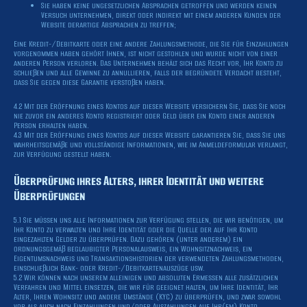
Sie haben keine ungesetzlichen Absprachen getroffen und werden keinen
Versuch unternehmen, direkt oder indirekt mit einem anderen Kunden der
Website derartige Absprachen zu treffen;
Eine Kredit-/Debitkarte oder eine andere Zahlungsmethode, die Sie für Einzahlungen
vorgenommen haben gehört Ihnen, ist nicht gestohlen und wurde nicht von einer
anderen Person verloren. Das Unternehmen behält sich das Recht vor, Ihr Konto zu
schließen und alle Gewinne zu annullieren, falls der begründete Verdacht besteht,
dass Sie gegen diese Garantie verstoßen haben.
4.2 Mit der Eröffnung eines Kontos auf dieser Website versichern Sie, dass Sie noch
nie zuvor ein anderes Konto registriert oder Geld über ein Konto einer anderen
Person erhalten haben.
4.3 Mit der Eröffnung eines Kontos auf dieser Website garantieren Sie, dass Sie uns
wahrheitsgemäße und vollständige Informationen, wie im Anmeldeformular verlangt,
zur Verfügung gestellt haben.
Überprüfung ihres Alters, ihrer Identität und weitere
Überprüfungen
5.1 Sie müssen uns alle Informationen zur Verfügung stellen, die wir benötigen, um
Ihr Konto zu verwalten und Ihre Identität oder die Quelle der auf Ihr Konto
eingezahlten Gelder zu überprüfen. Dazu gehören (unter anderem) ein
ordnungsgemäß beglaubigter Personalausweis, ein Wohnsitznachweis, ein
Eigentumsnachweis und Transaktionshistorien der verwendeten Zahlungsmethoden,
einschließlich Bank- oder Kredit-/Debitkartenauszüge usw.
5.2 Wir können nach unserem alleinigen und absoluten Ermessen alle zusätzlichen
Verfahren und Mittel einsetzen, die wir für geeignet halten, um Ihre Identität, Ihr
Alter, Ihren Wohnsitz und andere Umstände (KYC) zu überprüfen, und zwar sowohl
vor als auch nach Einzahlungen und/oder Auszahlungen auf Ihr(em) Konto.