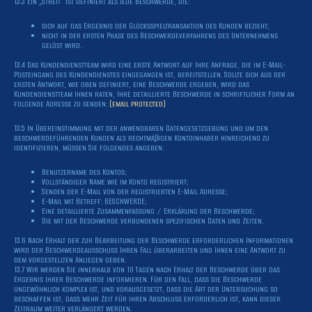
13.3 Ein „Streit“ ist definiert als jede Beschwerde, die:
sich auf das Ergebnis der Glücksspieltransaktion des Kunden bezieht;
nicht in der ersten Phase des Beschwerdeverfahrens des Unternehmens
gelöst wird.
13.4 Das Kundendienstteam wird eine erste Antwort auf Ihre Anfrage, die im E-Mail-
Posteingang des Kundendienstes eingegangen ist, bereitstellen. Sollte sich aus der
ersten Antwort, wie oben definiert, eine Beschwerde ergeben, wird das
Kundendienstteam Ihnen raten, Ihre detaillierte Beschwerde in schriftlicher Form an
folgende Adresse zu senden:
[email protected]
13.5 In Übereinstimmung mit der anwendbaren Datengesetzgebung und um den
beschwerdeführenden Kunden als rechtmäßigen Kontoinhaber hinreichend zu
identifizieren, müssen Sie folgendes angeben:
Benutzername des Kontos;
Vollständiger Name wie im Konto registriert;
Senden der E-Mail von der registrierten E-Mail Adresse;
E-Mail mit Betreff: BESCHWERDE;
Eine detaillierte Zusammenfassung / Erklärung der Beschwerde;
Die mit der Beschwerde verbundenen spezifischen Daten und Zeiten.
13.6 Nach Erhalt der zur Bearbeitung der Beschwerde erforderlichen Informationen
wird der Beschwerdeausschuss Ihren Fall überarbeiten und Ihnen eine Antwort zu
dem vorgestellten Anliegen geben.
13.7 Wir werden Sie innerhalb von 10 Tagen nach Erhalt der Beschwerde über das
Ergebnis Ihrer Beschwerde informieren. Für den Fall, dass die Beschwerde
ungewöhnlich komplex ist, und vorausgesetzt, dass die Art der Untersuchung so
beschaffen ist, dass mehr Zeit für ihren Abschluss erforderlich ist, kann dieser
Zeitraum weiter verlängert werden.