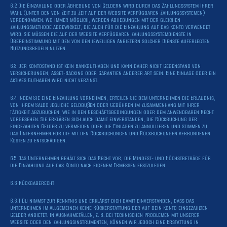
6.2 Die Einzahlung oder Abhebung von Geldern wird durch das Zahlungssystem Ihrer
Wahl (unter den von Zeit zu Zeit auf der Website verfügbaren Zahlungssystemen)
vorgenommen. Wo immer möglich, werden Abhebungen mit der gleichen
Zahlungsmethode abgewickelt, die auch für die Einzahlung auf das Konto verwendet
wird. Sie müssen die auf der Website verfügbaren Zahlungssystemdienste in
Übereinstimmung mit den von den jeweiligen Anbietern solcher Dienste auferlegten
Nutzungsregeln nutzen.
6.3 Der Kontostand ist kein Bankguthaben und kann daher nicht Gegenstand von
Versicherungen, Asset-Backing oder Garantien anderer Art sein. Eine Einlage oder ein
aktives Guthaben wird nicht verzinst.
6.4 Indem Sie eine Einzahlung vornehmen, erteilen Sie dem Unternehmen die Erlaubnis,
von Ihrem Saldo jegliche Geldbußen oder Gebühren im Zusammenhang mit Ihrer
Tätigkeit abzubuchen, wie in den Geschäftsbedingungen oder dem anwendbaren Recht
vorgesehen. Sie erklären sich auch damit einverstanden, die Rückbuchung der
eingezahlten Gelder zu vermeiden oder die Einlagen zu annullieren und stimmen zu,
das Unternehmen für die mit den Rückbuchungen und Rückbuchungen verbundenen
Kosten zu entschädigen.
6.5 Das Unternehmen behält sich das Recht vor, die Mindest- und Höchstbeträge für
die Einzahlung auf das Konto nach eigenem Ermessen festzulegen.
6.6 Rückgaberecht
6.6.1 Du nimmst zur Kenntnis und erklärst dich damit einverstanden, dass das
Unternehmen im Allgemeinen keine Rückerstattung der auf dein Konto eingezahlten
Gelder anbietet. In Ausnahmefällen, z. B. bei technischen Problemen mit unserer
Website oder den Zahlungsinstrumenten, können wir jedoch eine Erstattung in