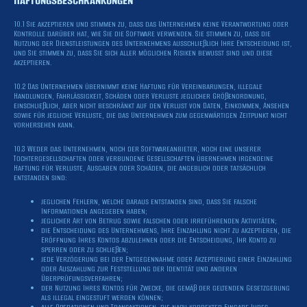
10.1 Sie akzeptieren und stimmen zu, dass das Unternehmen keine Verantwortung oder
Kontrolle darüber hat, wie Sie die Software verwenden. Sie stimmen zu, dass die
Nutzung der Dienstleistungen des Unternehmens ausschließlich Ihre Entscheidung ist,
und Sie stimmen zu, dass Sie sich aller möglichen Risiken bewusst sind und diese
akzeptieren.
10.2 Das Unternehmen übernimmt keine Haftung für Vereinbarungen, illegale
Handlungen, Fahrlässigkeit, Schäden oder Verluste jeglicher Größenordnung,
einschließlich, aber nicht beschränkt auf den Verlust von Daten, Einkommen, Ansehen
sowie für jegliche Verluste, die das Unternehmen zum gegenwärtigen Zeitpunkt nicht
vorhersehen kann.
10.3 Weder das Unternehmen, noch der Softwareanbieter, noch eine unserer
Tochtergesellschaften oder verbundene Gesellschaften übernehmen irgendeine
Haftung für Verluste, Ausgaben oder Schäden, die angeblich oder tatsächlich
entstanden sind:
jeglichen Fehlern, welche daraus entstanden sind, dass Sie falsche
Informationen angegeben haben;
jeglicher Art von Betrug sowie falschen oder irreführenden Aktivitäten;
die Entscheidung des Unternehmens, Ihre Einzahlung nicht zu akzeptieren, die
Eröffnung Ihres Kontos abzulehnen oder die Entscheidung, Ihr Konto zu
sperren oder zu schließen;
jede Verzögerung bei der Entgegennahme oder Akzeptierung einer Einzahlung
oder Auszahlung zur Feststellung der Identität und anderen
Überprüfungsverfahren;
der Nutzung Ihres Kontos für Zwecke, die gemäß der geltenden Gesetzgebung
als illegal eingestuft werden können;
alle Operationen und Transaktionen, die nach korrekter Eingabe Ihres