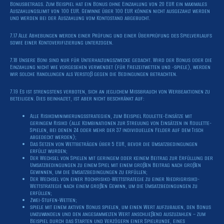
Bonusbetrags. Zum Beispiel hat ein Bonus ohne Einzahlung von 20 EUR ein maximales
Auszahlungslimit von 100 EUR. Gewinne über 100 EUR können nicht ausgezahlt werden
und werden bei der Auszahlung vom Kontostand abgebucht.
7.17 Alle Abhebungen werden einer Prüfung und einer Überprüfung des Spielverlaufs
sowie einer Kontoverifizierung unterzogen.
7.18 Unsere Boni sind nur für Unterhaltungszwecke gedacht. Wird der Bonus oder die
Einzahlung nicht wie vorgesehen verwendet (für Freizeitwetten und -spiele), werden
wir solche Handlungen als Verstoß gegen die Bedingungen betrachten.
7.19 Es ist strengstens verboten, sich an jeglichem Missbrauch von Werbeaktionen zu
beteiligen. Dies beinhaltet, ist aber nicht beschränkt auf:
Alle Risikominimierungsstrategien, zum Beispiel Roulette-Einsätze mit
geringem Risiko (alle Kombinationen zur Streuung von Einsätzen in Roulette-
Spielen, bei denen 24 oder mehr der 37 individuellen Felder auf dem Tisch
abgedeckt werden);
Das Setzen von Wettbeträgen über 5 EUR, bevor die Umsatzbedingungen
erfüllt wurden;
Der Wechsel von Spielen mit geringem oder keinem Beitrag zur Erfüllung der
Umsatzbedingungen zu einem Spiel mit einem großen Beitrag nach großen
Gewinnen, um die Umsatzbedingungen zu erfüllen;
Der Wechsel von einer Hochrisiko-Wettstrategie zu einer Niedrigrisiko-
Wettstrategie nach einem großen Gewinn, um die Umsatzbedingungen zu
erfüllen;
Zwei-Stufen-Wetten;
spiele mit einem aktiven Bonus spielen, um einen Wert aufzubauen, den Bonus
umzuwandeln und den angesammelten Wert anschließend auszuzahlen – zum
Beispiel durch das Starten und Verzögern einer Spielrunde, eines