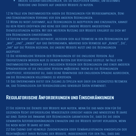
Andere Geschäftsbedingungen, die du akzeptieren kannst, um bestimmte
Bereiche und Dienste auf unserer Website zu nutzen.
1.2 Im Falle von Unstimmigkeiten haben die Bedingungen für Werbekampagnen, Boni
und Sonderaktionen Vorrang vor den anderen Bedingungen.
1.3 Wenn du nicht zustimmst, alle Bedingungen zu akzeptieren und einzuhalten, kannst
du kein Konto eröffnen und keine der über unsere Website angebotenen
Dienstleistungen nutzen. Mit der weiteren Nutzung der Website erklärst du dich mit
den Bedingungen einverstanden.
1.4 Sofern nicht anders definiert, beziehen sich alle Verweise in den Bedingungen auf
„wir“, „uns“, „unser“ auf das Unternehmen, während sich Verweise auf „Kunde“, ‚Sie‘,
„Ihr“ auf die Person beziehen, die unsere Website nutzt und die Bedingungen
akzeptiert.
1.5 Die verbindliche Version der Bedingungen ist die englische Version. Alle
Übersetzungen werden nur zu deinem Nutzen zur Verfügung gestellt. Im Falle von
Unstimmigkeiten zwischen der englischen Version der Bedingungen und einer anderen
Sprachversion ist die englische Version maßgebend. Indem du die Bedingungen
akzeptierst, versicherst du, dass deine Kenntnisse der englischen Sprache ausreichen,
um die Bedingungen vollständig zu verstehen.
1.6 Das Unternehmen bietet den Zugang zu Spielen nur über ein geschütztes Netzwerk
an, das Technologien zur Verschlüsselung sensibler Daten verwendet.
Regulatorische Anforderungen und Einschränkungen
2.1 Sie dürfen die Dienste der Website nur nutzen, wenn Sie das nach dem für Sie
geltenden Recht erforderliche Mindestalter erreicht haben und mindestens 18 Jahre
alt sind. Durch die Annahme der Bedingungen garantieren Sie, dass Sie die oben
genannten Altersbeschränkungen einhalten und die Website sofort verlassen, wenn
Sie noch nicht 18 Jahre alt sind.
2.2 Das Casino gibt keinerlei Zusicherungen oder Gewährleistungen hinsichtlich der
Rechtmäßigkeit Ihrer Nutzung der Website, insbesondere für den Fall, dass das