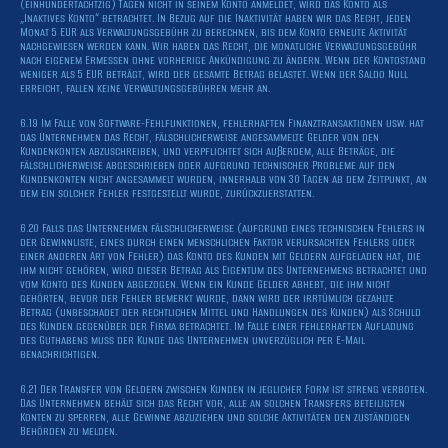
(einhundertachtzig) Tagen nicht in seinem Konto anmeldet, wird das Konto als
„Inaktives Konto“ betrachtet. In Bezug auf die Inaktivität haben wir das Recht, jeden
Monat 5 EUR als Verwaltungsgebühr zu berechnen, bis dem Konto erneute Aktivität
nachgewiesen werden kann. Wir haben das Recht, die monatliche Verwaltungsgebühr
nach eigenem Ermessen ohne vorherige Ankündigung zu ändern. Wenn der Kontostand
weniger als 5 EUR beträgt, wird der gesamte Betrag belastet. Wenn der Saldo Null
erreicht, fallen keine Verwaltungsgebühren mehr an.
6.19 Im Falle von Software-Fehlfunktionen, fehlerhaften Finanztransaktionen usw. hat
das Unternehmen das Recht, fälschlicherweise angesammelte Gelder von den
Kundenkonten abzuschreiben, und verpflichtet sich außerdem, alle Beträge, die
fälschlicherweise abgeschrieben oder aufgrund technischer Probleme auf den
Kundenkonten nicht angesammelt wurden, innerhalb von 30 Tagen ab dem Zeitpunkt, an
dem ein solcher Fehler festgestellt wurde, zurückzuerstatten.
6.20 Falls das Unternehmen fälschlicherweise (aufgrund eines technischen Fehlers in
der Gewinnliste, eines durch einen menschlichen Faktor verursachten Fehlers oder
einer anderen Art von Fehler) das Konto des Kunden mit Geldern aufgeladen hat, die
ihm nicht gehören, wird dieser Betrag als Eigentum des Unternehmens betrachtet und
vom Konto des Kunden abgezogen. Wenn ein Kunde Gelder abhebt, die ihm nicht
gehörten, bevor der Fehler bemerkt wurde, dann wird der irrtümlich gezahlte
Betrag (unbeschadet der rechtlichen Mittel und Handlungen des Kunden) als Schuld
des Kunden gegenüber der Firma betrachtet. Im Falle einer fehlerhaften Aufladung
des Guthabens muss der Kunde das Unternehmen unverzüglich per E-Mail
benachrichtigen.
6.21 Der Transfer von Geldern zwischen Kunden in jeglicher Form ist streng verboten.
Das Unternehmen behält sich das Recht vor, alle an solchen Transfers beteiligten
Konten zu sperren, alle Gewinne abzuziehen und solche Aktivitäten den zuständigen
Behörden zu melden.