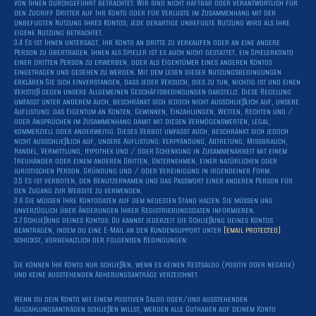
von Ihnen durchgeführt betrachtet. Wir sind nicht haftbar oder verantwortlich für
den Zugriff Dritter auf Ihr Konto oder für Verluste im Zusammenhang mit der
unbefugten Nutzung Ihres Kontos; jede derartige unbefugte Nutzung wird als Ihre
eigene Nutzung betrachtet.
3.4 Es ist Ihnen untersagt, Ihr Konto an dritte zu verkaufen oder an eine andere
Person zu übertragen. Ihnen als Spieler ist es auch nicht gestattet, ein Spielerkonto
einer dritten Person zu erwerben, oder als Eigentümer eines anderen Kontos
eingetragen und gesehen zu werden. Mit dem Lesen dieser Nutzungsbedingungen
erklären Sie sich einverstanden, dass jeder Versuch, dies zu tun, nichtig ist und einen
Verstoß gegen unsere Allgemeinen Geschäftsbedingungen darstellt. Diese Regelung
umfasst unter anderem auch, beschränkt sich jedoch nicht ausschließlich auf, unsere
Auflistung: das Eigentum an Konten, Gewinnen, Einzahlungen, Wetten, Rechten und /
oder Ansprüchen im Zusammenhang damit mit diesen Vermögenswerten, legal,
kommerziell oder anderweitig. Dieses Verbot umfasst auch, beschränkt sich jedoch
nicht ausschließlich auf, unsere Auflistung: Verpfändung, Abtretung, Missbrauch,
Handel, Vermittlung, Hypothek und / oder Schenkung in Zusammenarbeit mit einem
Treuhänder oder einem anderen Dritten, Unternehmen, einer natürlichen oder
juristischen Person. Gründung und / oder Vereinigung in irgendeiner Form.
3.5 Es ist verboten, den Benutzernamen und das Passwort einer anderen Person für
den Zugang zur Website zu verwenden.
3.6 Sie müssen Ihre Kontodaten auf dem neuesten Stand halten. Sie müssen uns
unverzüglich über Änderungen Ihrer Registrierungsdaten informieren.
3.7 Schließung deines Kontos: Du kannst jederzeit die Schließung deines Kontos
beantragen, indem du eine E-Mail an den Kundensupport unter
[email protected]
schickst, vorbehaltlich der folgenden Bedingungen:
Sie können Ihr Konto nur schließen, wenn es keinen Restsaldo (positiv oder negativ)
und keine ausstehenden Abhebungsanträge verzeichnet.
Wenn du dein Konto mit einem positiven Saldo oder/und ausstehenden
Auszahlungsanträgen schließen willst, werden alle Guthaben auf deinem Konto