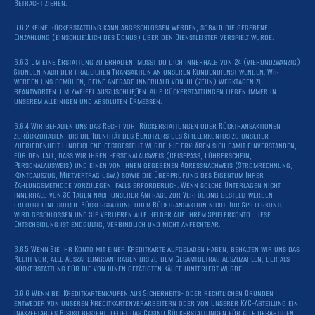
Betracht ziehen.
6.6.2 Keine Rückerstattung kann abgeschlossen werden, sobald die gegebene
Einzahlung (einschließlich des Bonus) über den Dienstleister verspielt wurde.
6.6.3 Um eine Erstattung zu erhalten, musst du dich innerhalb von 24 (vierundzwanzig)
Stunden nach der fraglichen Transaktion an unseren Kundendienst wenden. Wir
werden uns bemühen, deine Anfrage innerhalb von 10 (zehn) Werktagen zu
beantworten. Um Zweifel auszuschließen: Alle Rückerstattungen liegen immer in
unserem alleinigen und absoluten Ermessen.
6.6.4 Wir behalten uns das Recht vor, Rückerstattungen oder Rücktransaktionen
zurückzuhalten, bis die Identität des Benutzers des Spielerkontos zu unserer
Zufriedenheit hinreichend festgestellt wurde. Sie erklären sich damit einverstanden,
für den Fall, dass wir Ihren Personalausweis (Reisepass, Führerschein,
Personalausweis) und einen von Ihnen gegebenen Adressnachweis (Stromrechnung,
Kontoauszug, Mietvertrag usw.) sowie die Überprüfung des Eigentum Ihrer
Zahlungsmethode vorzulegen, falls erforderlich. Wenn solche Unterlagen nicht
innerhalb von 30 Tagen nach unserer Anfrage zur Verfügung gestellt werden,
erfolgt eine solche Rückerstattung oder Rücktransaktion nicht. Ihr Spielerkonto
wird geschlossen und Sie verlieren alle Gelder auf Ihrem Spielerkonto. Diese
Entscheidung ist endgültig, verbindlich und nicht anfechtbar.
6.6.5 Wenn Sie Ihr Konto mit einer Kreditkarte aufgeladen haben, behalten wir uns das
Recht vor, alle Auszahlungsanfragen bis zu dem Gesamtbetrag auszuzahlen, der als
Rückerstattung für die von Ihnen getätigten Käufe hinterlegt wurde.
6.6.6 Wenn bei Kreditkartenkäufen aus Sicherheits- oder rechtlichen Gründen
entweder von unseren Kreditkartenverarbeitern oder von unserer KYC-Abteilung ein
inakzeptables Risiko besteht, leitet das Casino Rückerstattungen für alle derartigen