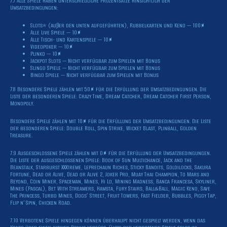
7.7 Alle Spiele haben unterschiedliche Prozentsätze hinsichtlich der
Umsatzbedingungen:
Slots* (außer den unten aufgeführten), Rubbelkarten und Keno — 100%
Alle Live Spiele — 10%
Alle Tisch- und Kartenspiele — 10%
Videopoker — 10%
Plinko — 10%
Jackpot Slots — Nicht verfügbar zum Spielen mit Bonus
Slingo Spiele — Nicht verfügbar zum Spielen mit Bonus
Bingo Spiele — Nicht verfügbar zum Spielen mit Bonus
7.8 Besondere Spiele zählen mit 50% für die Erfüllung der Umsatzbedingungen. Die
Liste der besonderen Spiele: Crazy Time, Dream Catcher, Dream Catcher First Person,
Monopoly.
Besondere Spiele zählen mit 10% für die Erfüllung der Umsatzbedingungen. Die Liste
der besonderen Spiele: Double Roll, Spin Strike, Wicket Blast, Plinball, Golden
Treasure.
7.9 Ausgeschlossene Spiele zählen mit 0% für die Erfüllung der Umsatzbedingungen.
Die Liste der ausgeschlossenen Spiele: Book of Sun Multichance, Jack and the
Beanstalk, Starburst XXXtreme, Leprechaun Riches, Sticky Bandits, Goldilocks, Sakura
Fortune, Dead or Alive, Dead or Alive 2, Joker Pro, Muay Thai Champion, To Mars and
Beyond, Coin Miner, Spaceman, Mines, Hi Lo, Mining Madness, Banca Francesa, Skyliner,
Mines (Pascal), Bet With Streamers, Hamsta, Fury Stairs, Ball&Ball, Magic Keno, Save
The Princess, Turbo Mines, Dogs’ Street, Fruit Towers, Fast Fielder, Bubbles, Piggy Tap,
Flip n‘ Spin, Chicken Road.
7.10 Verbotene Spiele hingegen können überhaupt nicht gespielt werden, wenn das