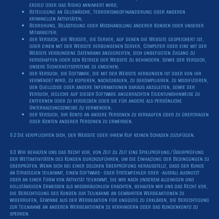
erzielt oder das Risiko minimiert wird;
Beteiligung an Geldwäsche, Terrorismusfinanzierung oder anderen
kriminellen Aktivitäten;
Bedrohung, Belästigung oder Misshandlung anderer Kunden oder unserer
Mitarbeiter;
der Versuch, die Website, die Server, auf denen die Website gespeichert ist,
oder einen mit der Website verbundenen Server, Computer oder eine mit der
Website verbundene Datenbank anzugreifen, sich unbefugten Zugang zu
verschaffen oder den Betrieb der Website zu behindern, sowie der Versuch,
unsere Sicherheitssysteme zu umgehen;
der Versuch, die Software, die mit der Website verbunden ist oder von ihr
verwendet wird, zu kopieren, nachzubauen, zu dekompilieren, zu modifizieren,
den Quellcode oder andere Informationen daraus abzuleiten, sowie der
Versuch, jegliche auf dieser Software angebrachten Eigentumshinweise zu
entfernen oder zu verdecken oder sie für andere als persönliche
Unterhaltungszwecke zu verwenden;
der Versuch, Ihr Konto an andere Personen zu verkaufen oder zu übertragen
oder Konten anderer Personen zu erwerben.
9.2 Sie verpflichten sich, der Website oder ihrem Ruf keinen Schaden zuzufügen.
9.3 Wir behalten uns das Recht vor, von Zeit zu Zeit eine Spielprüfung/Überprüfung
der Wettaktivitäten des Kunden durchzuführen, um die Einhaltung der Bedingungen zu
überprüfen. Wenn sich bei einer solchen Überprüfung herausstellt, dass der Kunde
an Strategien teilnimmt, einen Software- oder Systemfehler oder -ausfall ausnutzt
oder an einer Form von Aktivität teilnimmt, die wir nach unserem alleinigen und
vollständigen Ermessen als missbräuchlich erachten, behalten wir uns das Recht vor,
die Berechtigung des Kunden zur Teilnahme an gewährten Werbeaktionen zu
widerrufen, Gewinne aus der Werbeaktion für ungültig zu erklären, die Berechtigung
zur Teilnahme an anderen Werbeaktionen zu verhindern oder das Kundenkonto zu
sperren.