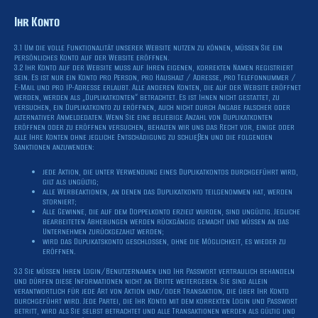
Ihr Konto
3.1 Um die volle Funktionalität unserer Website nutzen zu können, müssen Sie ein
persönliches Konto auf der Website eröffnen.
3.2 Ihr Konto auf der Website muss auf Ihren eigenen, korrekten Namen registriert
sein. Es ist nur ein Konto pro Person, pro Haushalt / Adresse, pro Telefonnummer /
E-Mail und pro IP-Adresse erlaubt. Alle anderen Konten, die auf der Website eröffnet
werden, werden als „Duplikatkonten“ betrachtet. Es ist Ihnen nicht gestattet, zu
versuchen, ein Duplikatkonto zu eröffnen, auch nicht durch Angabe falscher oder
alternativer Anmeldedaten. Wenn Sie eine beliebige Anzahl von Duplikatkonten
eröffnen oder zu eröffnen versuchen, behalten wir uns das Recht vor, einige oder
alle Ihre Konten ohne jegliche Entschädigung zu schließen und die folgenden
Sanktionen anzuwenden:
jede Aktion, die unter Verwendung eines Duplikatkontos durchgeführt wird,
gilt als ungültig;
alle Werbeaktionen, an denen das Duplikatkonto teilgenommen hat, werden
storniert;
Alle Gewinne, die auf dem Doppelkonto erzielt wurden, sind ungültig. Jegliche
bearbeiteten Abhebungen werden rückgängig gemacht und müssen an das
Unternehmen zurückgezahlt werden;
wird das Duplikatskonto geschlossen, ohne die Möglichkeit, es wieder zu
eröffnen.
3.3 Sie müssen Ihren Login/Benutzernamen und Ihr Passwort vertraulich behandeln
und dürfen diese Informationen nicht an Dritte weitergeben. Sie sind allein
verantwortlich für jede Art von Aktion und/oder Transaktion, die über Ihr Konto
durchgeführt wird. Jede Partei, die Ihr Konto mit dem korrekten Login und Passwort
betritt, wird als Sie selbst betrachtet und alle Transaktionen werden als gültig und