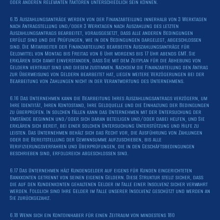
oder anderen relevanten Faktoren unterschiedlich sein können.
6.15 Auszahlungsanträge werden von der Finanzabteilung innerhalb von 3 Werktagen
nach Antragstellung und/oder 3 Werktagen nach Auszahlung des letzten
Auszahlungsantrags bearbeitet, vorausgesetzt, dass alle anderen Bedingungen
erfüllt sind und die Prüfungen, wie in den Bedingungen dargelegt, abgeschlossen
sind. Die Mitarbeiter der Finanzabteilung bearbeiten Auszahlungsanträge für
Geldmittel von Montag bis Freitag von 6 Uhr morgens bis 17 Uhr abends GMT. Sie
erklären sich damit einverstanden, dass Sie mit dem Zeitplan für die Abhebung von
Geldern vertraut sind und diesem zustimmen. Nachdem die Finanzabteilung den Antrag
zur Überweisung von Geldern bearbeitet hat, liegen weitere Verzögerungen bei der
Bearbeitung von Zahlungen nicht in der Verantwortung des Unternehmens.
6.16 Das Unternehmen kann die Bearbeitung Ihres Auszahlungsantrags verzögern, um
Ihre Identität, Ihren Kontostand, Ihre Geldquelle und die Einhaltung der Bedingungen
zu überprüfen. In solchen Fällen kann das Unternehmen mit der Untersuchung der
Umstände beginnen und/oder sich daran beteiligen und/oder dabei helfen, und Sie
erklären sich bereit, bei einer solchen Untersuchung Unterstützung und Hilfe zu
leisten. Das Unternehmen behält sich das Recht vor, die Ausführung von Zahlungen
oder die Bereitstellung der Gewinnsumme aufzuschieben, bis alle
Verifizierungsverfahren und Überprüfungen, die in den Geschäftsbedingungen
beschrieben sind, erfolgreich abgeschlossen sind.
6.17 Das Unternehmen hält Kundengelder auf eigens für Kunden eingerichteten
Bankkonten getrennt von seinen eigenen Geldern. Diese Struktur stellt sicher, dass
die auf den Kundenkonten gehaltenen Gelder im Falle einer Insolvenz sicher verwahrt
werden. Folglich sind Ihre Gelder im Falle unserer Insolvenz geschützt und werden an
Sie zurückgezahlt.
6.18 Wenn sich ein Kontoinhaber für einen Zeitraum von mindestens 180