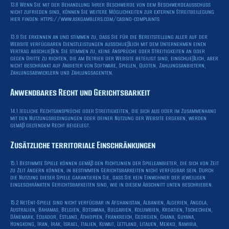
13.8 Wenn Sie mit der Behandlung Ihrer Beschwerde von dem Beschwerdeausschuss
nicht zufrieden sind, können Sie weitere Möglichkeiten zur externen Streitbeilegung
hier finden: https://www.askgamblers.com/casino-complaints
13.9 Sie erkennen an und stimmen zu, dass Sie für die Bereitstellung aller auf der
Website verfügbaren Dienstleistungen ausschließlich mit dem Unternehmen einen
Vertrag abschließen. Sie stimmen zu, keine Ansprüche oder Streitigkeiten an oder
gegen Dritte zu richten, die am Betrieb der Website beteiligt sind, einschließlich, aber
nicht beschränkt auf Anbieter von Software, Spielen, Quoten, Zahlungsanbietern,
Zahlungsabwicklern und Zahlungsagenten.
Anwendbares Recht und Gerichtsbarkeit
14.1 Jegliche Rechtsansprüche oder Streitigkeiten, die sich aus oder im Zusammenhang
mit den Nutzungsbedingungen oder deiner Nutzung der Website ergeben, werden
gemäß geltendem Recht beigelegt.
Zusätzliche territoriale Einschränkungen
15.1 Bestimmte Spiele können gemäß den Richtlinien der Spieleanbieter, die sich von Zeit
zu Zeit ändern können, in bestimmten Gerichtsbarkeiten nicht verfügbar sein. Durch
die Nutzung dieser Spiele garantieren Sie, dass Sie kein Einwohner der jeweiligen
eingeschränkten Gerichtsbarkeiten sind, wie in diesem Abschnitt unten beschrieben.
15.2 NetEnt-Spiele sind nicht verfügbar in Afghanistan, Albanien, Algerien, Angola,
Australien, Bahamas, Belgien, Botswana, Bulgarien, Kolumbien, Kroatien, Tschechien,
Dänemark, Ecuador, Estland, Äthiopien, Frankreich, Georgien, Ghana, Guyana,
Hongkong, Iran, Irak, Israel, Italien, Kuwait, Lettland, Litauen, Mexiko, Namibia,