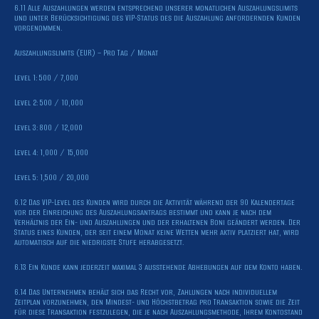
6.11 Alle Auszahlungen werden entsprechend unserer monatlichen Auszahlungslimits
und unter Berücksichtigung des VIP-Status des die Auszahlung anfordernden Kunden
vorgenommen.
Auszahlungslimits (EUR) – Pro Tag / Monat
Level 1: 500 / 7,000
Level 2: 500 / 10,000
Level 3: 800 / 12,000
Level 4: 1,000 / 15,000
Level 5: 1,500 / 20,000
6.12 Das VIP-Level des Kunden wird durch die Aktivität während der 90 Kalendertage
vor der Einreichung des Auszahlungsantrags bestimmt und kann je nach dem
Verhältnis der Ein- und Auszahlungen und der erhaltenen Boni geändert werden. Der
Status eines Kunden, der seit einem Monat keine Wetten mehr aktiv platziert hat, wird
automatisch auf die niedrigste Stufe herabgesetzt.
6.13 Ein Kunde kann jederzeit maximal 3 ausstehende Abhebungen auf dem Konto haben.
6.14 Das Unternehmen behält sich das Recht vor, Zahlungen nach individuellem
Zeitplan vorzunehmen, den Mindest- und Höchstbetrag pro Transaktion sowie die Zeit
für diese Transaktion festzulegen, die je nach Auszahlungsmethode, Ihrem Kontostand