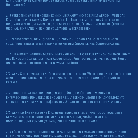
Konto über einen aktiven Bonus verfügt. (Liste der verbotenen Spiele folgt im
Originaltext.)
7.10 Verbotene Spiele hingegen können überhaupt nicht gespielt werden, wenn das
Konto über einen aktiven Bonus verfügt. Die Liste der verbotenen Spiele ist im
Originaltext sehr umfangreich und umfasst eine große Anzahl von Titeln. (Liste im
Original: sehr lang; hier nicht vollständig wiedergegeben.)
7.11 Zuerst setzt du dein Echtgeld Guthaben ein. Sobald das Echtgeldguthaben
vollständig eingesetzt ist, beginnst du mit dem Einsatz deines Bonusguthabens.
7.12 Die Wettbedingungen müssen innerhalb von 10 Tagen für Kasino-Boni nach Erhalt
des Bonus erfüllt werden. Nach Ablauf dieser Frist werden der verfügbare Bonus
und alle daraus resultierenden Gewinne ungültig.
7.13 Wenn Spieler versuchen, Geld abzuheben, bevor die Wettbedingungen erfüllt sind,
wird ihr Bonusguthaben und alle daraus resultierenden Gewinne für ungültig
erklärt.
7.14 Sobald die Wettanforderungen vollständig erfüllt sind, werden die
entsprechenden Bonusgelder und alle resultierenden Gewinne im Echtgeld-Konto
freigegeben und können gemäß unseren Auszahlungsregeln abgehoben werden.
7.15 Wenn du Freispiele ohne Einzahlung erhalten hast, stimmst du zu, dass deine
Gewinne aus dieser Aktion auf 80 EUR begrenzt sind, zusätzlich zu der
Umsatzbedingung von x40 (vierzig) auf die abgeleiteten Gewinne.
7.16 Für jeden Casino-Bonus ohne Einzahlung gelten Umsatzanforderungen von x40.
Für einen solchen Bonus gilt ein maximales Auszahlungslimit von x5 des erhaltenen