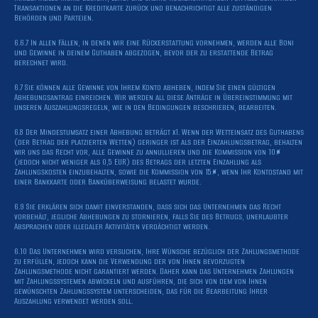
Transaktionen an die Kreditkarte zurück und benachrichtigt alle zuständigen
Behörden und Parteien.
6.6.7 In allen Fällen, in denen wir eine Rückerstattung vornehmen, werden alle Boni
und Gewinne in deinem Guthaben abgezogen, bevor der zu erstattende Betrag
berechnet wird.
6.7 Sie können alle Gewinne von Ihrem Konto abheben, indem Sie einen gültigen
Abhebungsantrag einreichen. Wir werden all diese Anträge in Übereinstimmung mit
unseren Auszahlungsregeln, wie in den Bedingungen beschrieben, bearbeiten.
6.8 Der Mindestumsatz einer Abhebung beträgt x1. Wenn der Wetteinsatz des Guthabens
(der Betrag der platzierten Wetten) geringer ist als der Einzahlungsbetrag, behalten
wir uns das Recht vor, alle Gewinne zu annullieren und die Kommission von 10%
(jedoch nicht weniger als 0,5 EUR) des Betrags der letzten Einzahlung als
Zahlungskosten einzubehalten, sowie die Kommission von 15%, wenn Ihr Kontostand mit
einer Bankkarte oder Banküberweisung belastet wurde.
6.9 Sie erklären sich damit einverstanden, dass sich das Unternehmen das Recht
vorbehält, jegliche Abhebungen zu stornieren, falls Sie des Betrugs, unerlaubter
Absprachen oder illegaler Aktivitäten verdächtigt werden.
6.10 Das Unternehmen wird versuchen, Ihre Wünsche bezüglich der Zahlungsmethode
zu erfüllen, jedoch kann die Verwendung der von Ihnen bevorzugten
Zahlungsmethode nicht garantiert werden. Daher kann das Unternehmen Zahlungen
mit Zahlungssystemen abwickeln und ausführen, die sich von dem von Ihnen
gewünschten Zahlungssystem unterscheiden, das für die Bearbeitung Ihrer
Auszahlung verwendet werden soll.