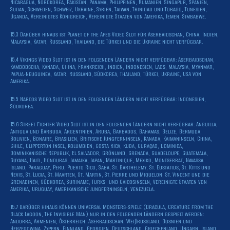
Nicaragua, Nordkorea, Pakistan, Panama, Philippinen, Rumänien, Singapur, Spanien,
Sudan, Schweden, Schweiz, Ukraine, Syrien, Taiwan, Trinidad und Tobago, Tunesien,
Uganda, Vereinigtes Königreich, Vereinigte Staaten von Amerika, Jemen, Simbabwe.
15.3 Darüber hinaus ist Planet of the Apes Video Slot für Aserbaidschan, China, Indien,
Malaysia, Katar, Russland, Thailand, die Türkei und die Ukraine nicht verfügbar.
15.4 Vikings Video Slot ist in den folgenden Ländern nicht verfügbar: Aserbaidschan,
Kambodscha, Kanada, China, Frankreich, Indien, Indonesien, Laos, Malaysia, Myanmar,
Papua-Neuguinea, Katar, Russland, Südkorea, Thailand, Türkei, Ukraine, USA von
Amerika.
15.5 Narcos Video Slot ist in den folgenden Ländern nicht verfügbar: Indonesien,
Südkorea.
15.6 Street Fighter Video Slot ist in den folgenden Ländern nicht verfügbar: Anguilla,
Antigua und Barbuda, Argentinien, Aruba, Barbados, Bahamas, Belize, Bermuda,
Bolivien, Bonaire, Brasilien, Britische Jungferninseln, Kanada, Kaimaninseln, China,
Chile, Clipperton Insel, Kolumbien, Costa Rica, Kuba, Curaçao, Dominica,
Dominikanische Republik, El Salvador, Grönland, Grenada, Guadeloupe, Guatemala,
Guyana, Haiti, Honduras, Jamaika, Japan, Martinique, Mexiko, Montserrat, Navassa
Island, Paraguay, Peru, Puerto Rico, Saba, St. Barthelemy, St. Eustatius, St. Kitts und
Nevis, St. Lucia, St. Maarten, St. Martin, St. Pierre und Miquelon, St. Vincent und die
Grenadinen, Südkorea, Suriname, Turks- und Caicosinseln, Vereinigte Staaten von
Amerika, Uruguay, Amerikanische Jungferninseln, Venezuela.
15.7 Darüber hinaus können Universal Monsters-Spiele (Dracula, Creature from the
Black Lagoon, The Invisible Man) nur in den folgenden Ländern gespielt werden:
Andorra, Armenien, Österreich, Aserbaidschan, Weißrussland, Bosnien und
Herzegowina, Zypern, Finnland, Georgien, Deutschland, Griechenland, Ungarn, Island,