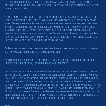
Telefonnummer, persönlichen oder gemeinsam genutzten Computer (z.B. Schule,
öffentliche Bibliothek oder Arbeitsplatz) und persönliche oder gemeinsam genutzte
IP-Adresse beschränkt.
7.3 Wir behalten uns das Recht vor, einem Kunden einen Bonus zu verweigern, Boni
jeglicher Art abzulehnen, die Teilnahme an einer Werbeaktion zu stornieren sowie
einen Kunden oder eine Gruppe von Kunden nach unserem alleinigen und absoluten
Ermessen dauerhaft oder vorübergehend vom Promotion-Programm der Website
auszuschließen. Im Falle von Streitigkeiten bezüglich unserer Werbeaktionen
(einschließlich, aber nicht beschränkt auf Berechtigung, Nutzung, Missbrauch, Fair
Play, Berechnung von Gewinnen und Wettanforderungen) ist die Entscheidung des
Unternehmens ist endgültig und nicht verhandelbar.
7.4 Einwohnern einer der ausgeschlossenen Gerichtsbarkeiten ist es nicht gestattet,
sich anzumelden oder eine Werbeaktion zu nutzen.
7.5 Alle Werbeaktionen sind für Einwohner von Armenien, Tunesien, Bosnien und
Herzegowina, Indonesien, Georgien, Malaysia beschränkt.
7.6 Alle unsere Boni haben eine Wettanforderung, d.h. Sie müssen einen bestimmten
Betrag setzen, bevor Sie Ihre Gewinne abheben können. Diese Anforderung wird als
ein Multiplikator ausgedrückt, der auf den Bonusbetrag, den Bonusbetrag und den
damit verbundenen Einzahlungsbetrag oder auf die Höhe der Gewinne aus einer
solchen Aktion (je nach den Bedingungen der betreffenden Aktion) anwendbar ist. Als
Beispiel: Eine Wettanforderung von x5 bedeutet, dass Sie das Fünffache des jeweiligen
Betrags setzen müssen. Die für jede Werbeaktion geltenden Wettbedingungen sind in
den entsprechenden Abschnitten der Website, die dieser Werbeaktion gewidmet sind,
und in diesen Allgemeinen Geschäftsbedingungen aufgeführt.