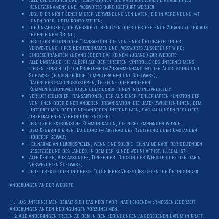
Benutzernamens und Passworts durchgeführt werden;
jeglicher nicht genehmigter Verwendung von Daten, die in Verbindung mit
Ihnen oder Ihrem Konto stehen;
die Unfähigkeit, die Website zu benutzen oder der fehlende Zugang zu ihr aus
irgendeinem Grund;
jeglicher Aktion oder Transaktion, die von einer Drittpartei unter
Verwendung Ihres Benutzernamen und Passworts ausgeführt wird;
eingeschränktem Zugang (oder gar keinem Zugang) zur Website;
alle Umstände, die außerhalb der direkten Kontrolle des Unternehmens
liegen, einschließlich Probleme im Zusammenhang mit der Ausrüstung und
Software (einschließlich Computerviren und Software),
Datenübertragungssystemen, Telefon- oder anderen
Kommunikationsmethoden oder durch Ihren Internetanbieter;
Verlust jeglicher Transaktionen, der aus einer fehlerhaften Funktion der
von Ihnen oder einer anderen Organisation, die Daten zwischen Ihnen, dem
Unternehmen oder einem anderen Unternehmen, das Zahlungen reguliert,
übertragenen Verbindung entsteht;
jegliche elektronische Kommunikation, die nicht empfangen wurde;
dem Ergebnis einer Handlung im Auftrag der Regierung oder Umständen
höherer Gewalt;
Teilnahme an Glücksspielen, wenn eine solche Teilnahme nach der geltenden
Gesetzgebung des Landes, in dem der Kunde wohnhaft ist, illegal ist;
alle Fehler, Auslassungen, Tippfehler, Bugs in der Website oder der darin
verwendeten Software;
jede direkte oder indirekte Folge Ihres Verstoßes gegen die Bedingungen.
Änderungen an der Website
11.1 Das Unternehmen behält sich das Recht vor, nach eigenem Ermessen jederzeit
Änderungen an den Bedingungen vorzunehmen.
11.2 Alle Änderungen treten ab dem in den Bedingungen angegebenen Datum in Kraft.