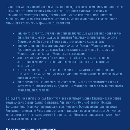
9.4 Sollten wir den begründeten Verdacht haben, dass Sie sich an einem Betrug, einer
illegalen oder unzulässigen Aktivität beteiligen oder anderweitig gegen die
Bedingungen verstoßen haben, behalten wir uns das Recht vor, nach unserem
alleinigen und absoluten Ermessen mit oder ohne Vorankündigung eine beliebige
Anzahl der folgenden Maßnahmen zu ergreifen:
Ihr Konto sofort zu sperren und Ihren Zugang zur Website und/oder ihren
Diensten aufzuheben, alle ausstehenden Auszahlungsanträge und andere
Zahlungen an Sie für die Dauer der Untersuchung auszusetzen;
Ihr Konto bei der Website und allen anderen Partner-Websites unserer
Plattform dauerhaft zu schließen und jegliche zukünftige Nutzung der
Website und der Partner-Websites zu verweigern;
alle erzielten Gewinne für ungültig zu erklären, alle ausstehenden
Abhebungen zu annullieren und den Echtgeldsaldo Ihres Kontos zu
konfiszieren;
jegliches Bonusguthaben auf Ihrem Konto zu annullieren und/oder Ihre
zukünftige Teilnahme an unseren Bonus- und Werbeaktionen einzuschränken
oder zu verweigern;
die zuständigen Behörden zu kontaktieren, um sie über vermutete illegale
Aktivitäten zu informieren und/oder um Zahlungen, die Sie dem Unternehmen
schulden, einzutreiben.
9.5 Das Casino behält sich das Recht vor, die verantwortlichen Regierungsbehörden
sowie andere Online-Casino-Betreiber, Anbieter von Online-Diensten, Banken,
Zahlungs- und Kreditkartenabwickler, elektronische Zahlungsdienstleister sowie
Finanzinstitutionen im Falle betrügerischer, illegaler oder verdächtiger Aktivitäten
zu informieren. Ihrerseits stimmen Sie zu, bei der Untersuchung solcher Aktivitäten
umfassend zu kooperieren.
Haftungsbeschränkungen