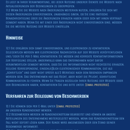
Es liegt in Ihrer Verantwortung, bei jeder Nutzung unserer Dienste die Website nach
Aktualisierungen der Bedingungen zu überprüfen.
11.3 Wenn Sie die Website nach Änderungen weiterhin nutzen, erklären Sie sich mit
diesen Änderungen einverstanden, unabhängig davon, ob Sie eine faktische
Benachrichtigung über die Änderungen erhalten haben oder sich mit ihnen vertraut
gemacht haben. Wenn Sie mit einer der Änderungen nicht einverstanden sind, müssen
Sie die weitere Nutzung der Website einstellen.
Hinweise
12.1 Sie erklären sich damit einverstanden, uns elektronisch zu kontaktieren.
Gelegentlich werden wir elektronische Nachrichten auf der Website veröffentlichen
und/oder Sie per E-Mail kontaktieren. Sie müssen uns korrekte Kontaktinformationen
zur Verfügung stellen, andernfalls kann das Unternehmen nicht dafür
verantwortlich gemacht werden, dass Sie die Informationen nicht rechtzeitig erhalten.
Jegliche Korrespondenz, einschließlich elektronischer Kommunikation, gilt als
„schriftlich“ und darf nicht später als 5 Werktage nach dem Absenden empfangen
worden sein. Das Unternehmen hat das Recht, aber nicht die Pflicht, schriftliche
Kommunikation zu führen. Wenn Sie Fragen bezüglich Ihrer Nutzung der Website oder
der Bedingungen haben, kontaktieren Sie uns bitte unter:
[email protected]
.
Verfahren zur Beilegung von Beschwerden
13.1 Sie können sich per E-Mail unter
[email protected]
an unseren Kundendienst wenden.
13.2 Beschwerden werden im Kundendienstteam bearbeitet und können an andere
Abteilungen des Unternehmens weitergeleitet werden, wenn das Kundendienstteam den
Fall nicht sofort lösen kann. Der Kunde wird angemessen über den Stand seiner
Beschwerde informiert.