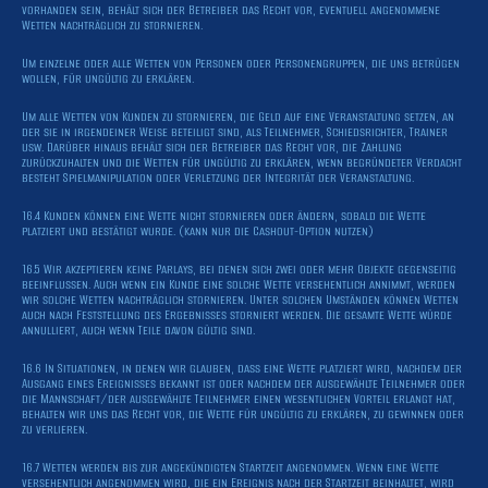
vorhanden sein, behält sich der Betreiber das Recht vor, eventuell angenommene
Wetten nachträglich zu stornieren.
Um einzelne oder alle Wetten von Personen oder Personengruppen, die uns betrügen
wollen, für ungültig zu erklären.
Um alle Wetten von Kunden zu stornieren, die Geld auf eine Veranstaltung setzen, an
der sie in irgendeiner Weise beteiligt sind, als Teilnehmer, Schiedsrichter, Trainer
usw. Darüber hinaus behält sich der Betreiber das Recht vor, die Zahlung
zurückzuhalten und die Wetten für ungültig zu erklären, wenn begründeter Verdacht
besteht Spielmanipulation oder Verletzung der Integrität der Veranstaltung.
16.4 Kunden können eine Wette nicht stornieren oder ändern, sobald die Wette
platziert und bestätigt wurde. (kann nur die Cashout-Option nutzen)
16.5 Wir akzeptieren keine Parlays, bei denen sich zwei oder mehr Objekte gegenseitig
beeinflussen. Auch wenn ein Kunde eine solche Wette versehentlich annimmt, werden
wir solche Wetten nachträglich stornieren. Unter solchen Umständen können Wetten
auch nach Feststellung des Ergebnisses storniert werden. Die gesamte Wette würde
annulliert, auch wenn Teile davon gültig sind.
16.6 In Situationen, in denen wir glauben, dass eine Wette platziert wird, nachdem der
Ausgang eines Ereignisses bekannt ist oder nachdem der ausgewählte Teilnehmer oder
die Mannschaft/der ausgewählte Teilnehmer einen wesentlichen Vorteil erlangt hat,
behalten wir uns das Recht vor, die Wette für ungültig zu erklären, zu gewinnen oder
zu verlieren.
16.7 Wetten werden bis zur angekündigten Startzeit angenommen. Wenn eine Wette
versehentlich angenommen wird, die ein Ereignis nach der Startzeit beinhaltet, wird