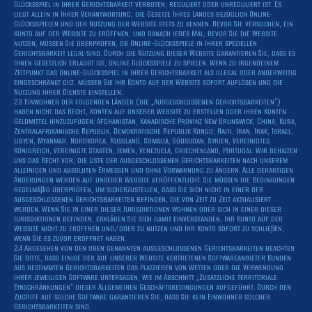
Glücksspiel in Ihrer Gerichtsbarkeit verboten, reguliert oder unreguliert ist. Es
liegt allein in Ihrer Verantwortung, die Gesetze Ihres Landes bezüglich Online-
Glücksspielen und der Nutzung der Website stets zu kennen. Bevor Sie versuchen, ein
Konto auf der Website zu eröffnen, und danach jedes Mal, bevor Sie die Website
nutzen, müssen Sie überprüfen, ob Online-Glücksspiele in Ihrer speziellen
Gerichtsbarkeit legal sind. Durch die Nutzung dieser Website garantieren Sie, dass es
Ihnen gesetzlich erlaubt ist, online Glücksspiele zu spielen. Wenn zu irgendeinem
Zeitpunkt das Online-Glücksspiel in Ihrer Gerichtsbarkeit als illegal oder anderweitig
eingeschränkt gilt, müssen Sie Ihr Konto auf der Website sofort auflösen und die
Nutzung ihrer Dienste einstellen.
2.3 Einwohner der folgenden Länder (die „Ausgeschlossenen Gerichtsbarkeiten“)
haben nicht das Recht, Konten auf unserer Website zu erstellen oder ihren Konten
Geldmittel hinzuzufügen: Afghanistan, Kanadische Provinz New Brunswick, China, Kuba,
Zentralafrikanische Republik, Demokratische Republik Kongo, Haiti, Iran, Irak, Israel,
Libyen, Myanmar, Nordkorea, Russland, Somalia, Südsudan, Syrien, Vereinigtes
Königreich, Vereinigte Staaten, Jemen, Venezuela, Griechenland, Portugal. Wir behalten
uns das Recht vor, die Liste der ausgeschlossenen Gerichtsbarkeiten nach unserem
alleinigen und absoluten Ermessen und ohne Vorwarnung zu ändern. Alle derartigen
Änderungen werden auf unserer Website veröffentlicht. Sie müssen die Bedingungen
regelmäßig überprüfen, um sicherzustellen, dass Sie sich nicht in einer der
ausgeschlossenen Gerichtsbarkeiten befinden, die von Zeit zu Zeit aktualisiert
werden. Wenn Sie in einer dieser Jurisdiktionen wohnen oder sich in einer dieser
Jurisdiktionen befinden, erklären Sie sich damit einverstanden, Ihr Konto auf der
Website nicht zu eröffnen und/oder zu nutzen und Ihr Konto sofort zu schließen,
wenn Sie es zuvor eröffnet haben.
2.4 Abgesehen von den oben genannten ausgeschlossenen Gerichtsbarkeiten beachten
Sie bitte, dass einige der auf unserer Website vertretenen Softwareanbieter Kunden
aus bestimmten Gerichtsbarkeiten das Platzieren von Wetten oder die Verwendung
ihrer jeweiligen Software untersagen, wie im Abschnitt „Zusätzliche territoriale
Einschränkungen“ dieser Allgemeinen Geschäftsbedingungen aufgeführt. Durch den
Zugriff auf solche Software garantieren Sie, dass Sie kein Einwohner solcher
Gerichtsbarkeiten sind.