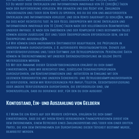
5.3 Du musst diese Unterlagen und Informationen innerhalb von 30 (dreißig) Tagen
nach der Aufforderung vorlegen. Wir behalten uns das Recht vor, Zahlungen
einzubehalten und/oder dein Konto zu sperren, bis du die von uns angeforderten
Unterlagen und Informationen vorlegst, und dein Konto dauerhaft zu schließen, wenn
du dies nicht rechtzeitig tust. In der Regel überprüfen wir deine Unterlagen und
Informationen innerhalb von 10 (zehn) Tagen nach der vollständigen Beantwortung
unserer Anfrage. Je nach den Umständen und der Komplexität eines bestimmten Falles
können jedoch zusätzliche Zeit und/oder Überprüfungen erforderlich sein, um die
Überprüfung abzuschließen.
5.4 Wir können einen anerkannten Drittanbieter beauftragen, die Prüfungen in
unserem Namen durchzuführen, z. B. autorisierte Kreditauskunfteien, Dienste zur
Identitätsverifizierung und/oder Software zur Betrugsprävention. Persönliche Daten
können in Übereinstimmung mit unserer Datenschutzrichtlinie an solche Dritte
weitergegeben werden.
5.5 Mit der Annahme dieser Geschäftsbedingungen erklärst du dich damit
einverstanden, dass wir berechtigt sind, zusätzliche Sicherheitsprüfungen
durchzuführen, um Kontoinformationen und -aktivitäten im Einklang mit den
geltenden Vorschriften und unseren Sicherheits- und Betrugsbekämpfungsverfahren
zu verifizieren, indem wir Verifizierungen per Anruf/Telefon, Gesichtsverifizierung
oder andere Verifizierungen durchführen, die erforderlich sind, um
sicherzustellen, dass du derjenige bist, für den du dich ausgibst.
Kontostand, Ein- und Auszahlung von Geldern
6.1 Wenn Sie ein Konto auf der Website eröffnen, erklären Sie sich damit
einverstanden, dass die mit Ihrem Konto verbundenen Finanzoperationen direkt von
dem Unternehmen, einem Betreiber eines Zahlungssystems und/oder von einer dritten
Partei, die von dem Unternehmen zur Durchführung dieser Tätigkeit bestimmt wurde,
bearbeitet werden.