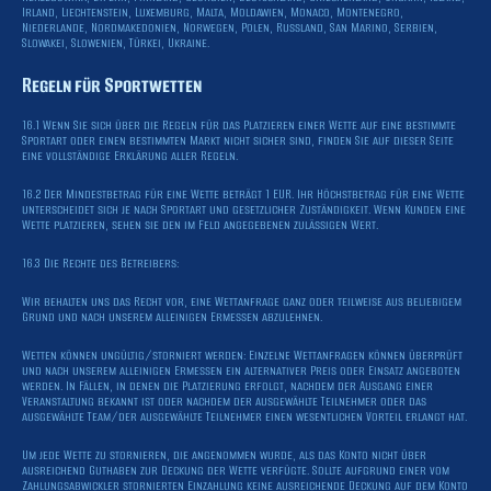
Irland, Liechtenstein, Luxemburg, Malta, Moldawien, Monaco, Montenegro,
Niederlande, Nordmakedonien, Norwegen, Polen, Russland, San Marino, Serbien,
Slowakei, Slowenien, Türkei, Ukraine.
Regeln für Sportwetten
16.1 Wenn Sie sich über die Regeln für das Platzieren einer Wette auf eine bestimmte
Sportart oder einen bestimmten Markt nicht sicher sind, finden Sie auf dieser Seite
eine vollständige Erklärung aller Regeln.
16.2 Der Mindestbetrag für eine Wette beträgt 1 EUR. Ihr Höchstbetrag für eine Wette
unterscheidet sich je nach Sportart und gesetzlicher Zuständigkeit. Wenn Kunden eine
Wette platzieren, sehen sie den im Feld angegebenen zulässigen Wert.
16.3 Die Rechte des Betreibers:
Wir behalten uns das Recht vor, eine Wettanfrage ganz oder teilweise aus beliebigem
Grund und nach unserem alleinigen Ermessen abzulehnen.
Wetten können ungültig/storniert werden: Einzelne Wettanfragen können überprüft
und nach unserem alleinigen Ermessen ein alternativer Preis oder Einsatz angeboten
werden. In Fällen, in denen die Platzierung erfolgt, nachdem der Ausgang einer
Veranstaltung bekannt ist oder nachdem der ausgewählte Teilnehmer oder das
ausgewählte Team/der ausgewählte Teilnehmer einen wesentlichen Vorteil erlangt hat.
Um jede Wette zu stornieren, die angenommen wurde, als das Konto nicht über
ausreichend Guthaben zur Deckung der Wette verfügte. Sollte aufgrund einer vom
Zahlungsabwickler stornierten Einzahlung keine ausreichende Deckung auf dem Konto