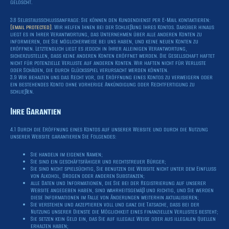
gelöscht.
3.8 Selbstausschlussanfrage: Sie können den Kundendienst per E-Mail kontaktieren:
[email protected]
. Wir helfen Ihnen bei der Schließung Ihres Kontos. Darüber hinaus
liegt es in Ihrer Verantwortung, das Unternehmen über alle anderen Konten zu
informieren, die Sie möglicherweise bei uns haben, und keine neuen Konten zu
eröffnen. Letztendlich liegt es jedoch in Ihrer alleinigen Verantwortung,
sicherzustellen, dass keine anderen Konten eröffnet werden. Die Gesellschaft haftet
nicht für potenzielle Verluste auf anderen Konten. Wir haften nicht für Verluste
oder Schäden, die durch Glücksspiel verursacht werden könnten.
3.9 Wir behalten uns das Recht vor, die Eröffnung eines Kontos zu verweigern oder
ein bestehendes Konto ohne vorherige Ankündigung oder Rechtfertigung zu
schließen.
Ihre Garantien
4.1 Durch die Eröffnung eines Kontos auf unserer Website und durch die Nutzung
unserer Website garantieren Sie Folgendes:
Sie handeln im eigenen Namen;
Sie sind ein geschäftsfähiger und rechtstreuer Bürger;
Sie sind nicht spielsüchtig, Sie benutzen die Website nicht unter dem Einfluss
von Alkohol, Drogen oder anderen Substanzen;
alle Daten und Informationen, die Sie bei der Registrierung auf unserer
Website angegeben haben, sind wahrheitsgemäß und richtig, und Sie werden
diese Informationen im Falle von Änderungen weiterhin aktualisieren;
Sie verstehen und akzeptieren voll und ganz die Tatsache, dass bei der
Nutzung unserer Dienste die Möglichkeit eines finanziellen Verlustes besteht;
Sie setzen kein Geld ein, das Sie auf illegale Weise oder aus illegalen Quellen
erhalten haben;