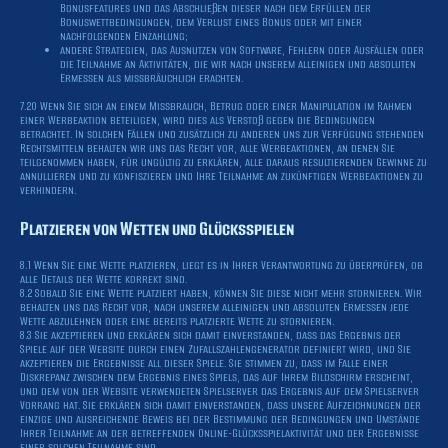
Bonusfeatures und das Abschließen dieser nach dem Erfüllen der
Bonuswettbedingungen, dem Verlust eines Bonus oder mit einer
nachfolgenden Einzahlung;
andere Strategien, das Ausnutzen von Software, Fehlern oder Ausfällen oder
die Teilnahme an Aktivitäten, die wir nach unserem alleinigen und absoluten
Ermessen als missbräuchlich erachten.
7.20 Wenn Sie sich an einem Missbrauch, Betrug oder einer Manipulation im Rahmen
einer Werbeaktion beteiligen, wird dies als Verstoß gegen die Bedingungen
betrachtet. In solchen Fällen und zusätzlich zu anderen uns zur Verfügung stehenden
Rechtsmitteln behalten wir uns das Recht vor, alle Werbeaktionen, an denen Sie
teilgenommen haben, für ungültig zu erklären, alle daraus resultierenden Gewinne zu
annullieren und zu konfiszieren und Ihre Teilnahme an zukünftigen Werbeaktionen zu
verhindern.
Platzieren von Wetten und Glücksspielen
8.1 Wenn Sie eine Wette platzieren, liegt es in Ihrer Verantwortung zu überprüfen, ob
alle Details der Wette korrekt sind.
8.2 Sobald Sie eine Wette platziert haben, können Sie diese nicht mehr stornieren. Wir
behalten uns das Recht vor, nach unserem alleinigen und absoluten Ermessen jede
Wette abzulehnen oder eine bereits platzierte Wette zu stornieren.
8.3 Sie akzeptieren und erklären sich damit einverstanden, dass das Ergebnis der
Spiele auf der Website durch einen Zufallszahlengenerator definiert wird, und Sie
akzeptieren die Ergebnisse all dieser Spiele. Sie stimmen zu, dass im Falle einer
Diskrepanz zwischen dem Ergebnis eines Spiels, das auf Ihrem Bildschirm erscheint,
und dem von der Website verwendeten Spielserver das Ergebnis auf dem Spielserver
Vorrang hat. Sie erklären sich damit einverstanden, dass unsere Aufzeichnungen der
einzige und ausreichende Beweis bei der Bestimmung der Bedingungen und Umstände
Ihrer Teilnahme an der betreffenden Online-Glücksspielaktivität und der Ergebnisse
einer solchen Teilnahme sind.