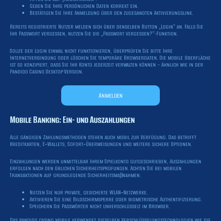
Geben Sie Ihre persönlichen Daten korrekt ein.
Bestätigen Sie Ihre Anmeldung über den zugesandten Aktivierungslink.
Bereits registrierte Nutzer melden sich über denselben Button „Login“ an. Falls Sie
Ihr Passwort vergessen, nutzen Sie die „Passwort vergessen?“-Funktion.
Sollte der Login einmal nicht funktionieren, überprüfen Sie bitte Ihre
Internetverbindung oder löschen Sie temporäre Browserdaten. Die mobile Oberfläche
ist so konzipiert, dass Sie Ihr Konto jederzeit verwalten können – ähnlich wie in der
Pandido Casino Desktop Version.
Anmelden
Mobile Banking: Ein- und Auszahlungen
Alle gängigen Zahlungsmethoden stehen auch mobil zur Verfügung. Das betrifft
Kreditkarten, E‑Wallets, Sofort‑Überweisungen und weitere sichere Optionen.
Einzahlungen werden unmittelbar Ihrem Spielkonto gutgeschrieben, Auszahlungen
erfolgen nach den üblichen Sicherheitsprüfungen. Achten Sie bei mobilen
Transaktionen auf grundlegende Sicherheitsmaßnahmen:
Nutzen Sie nur private, gesicherte WLAN‑Netzwerke.
Aktivieren Sie eine Bildschirmsperre oder biometrische Authentifizierung.
Speichern Sie Passwörter nicht unverschlüsselt im Browser.
Das pandido casino mobile verwendet dieselben Verschlüsselungstechnologien wie die