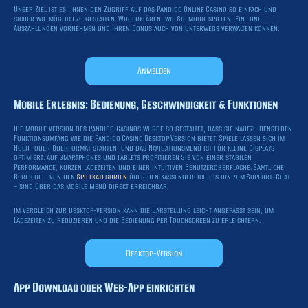
Unser Ziel ist es, Ihnen den Zugriff auf das Pandido Online Casino so einfach und
sicher wie möglich zu gestalten. Wir erklären, wie Sie mobil spielen, Ein- und
Auszahlungen vornehmen und Ihren Bonus auch von unterwegs verwalten können.
Anmelden
Mobile Erlebnis: Bedienung, Geschwindigkeit & Funktionen
Die mobile Version des Pandido Casinos wurde so gestaltet, dass sie nahezu denselben
Funktionsumfang wie die Pandido Casino Desktop Version bietet. Spiele lassen sich im
Hoch- oder Querformat starten, und das Navigationsmenü ist für kleine Displays
optimiert. Auf Smartphones und Tablets profitieren Sie von einer stabilen
Performance, kurzen Ladezeiten und einer intuitiven Benutzeroberfläche. Sämtliche
Bereiche – von den
Spielkategorien
über den Kassenbereich bis hin zum Support‑Chat
– sind über das mobile Menü direkt erreichbar.
Im Vergleich zur Desktop-Version kann die Darstellung leicht angepasst sein, um
Ladezeiten zu reduzieren und die Bedienung per Touchscreen zu erleichtern.
Desktop-Version
App Download oder Web-App einrichten