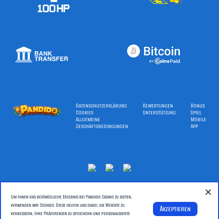
Datenschutzerklärung
Bewertungen
Bonus
Cookies
Unterstützung
Spiel
Allgemeine
Mobile
Geschäftsbedingungen
App
Um Ihnen das bestmögliche Erlebnis bei Pandido Casino zu bieten,
Pandido Casino © 2026 All rights reserved.
verwenden wir Cookies. Diese helfen uns dabei, die Website zu
Akzeptieren
verbessern, Ihre Präferenzen zu speichern und personalisierte