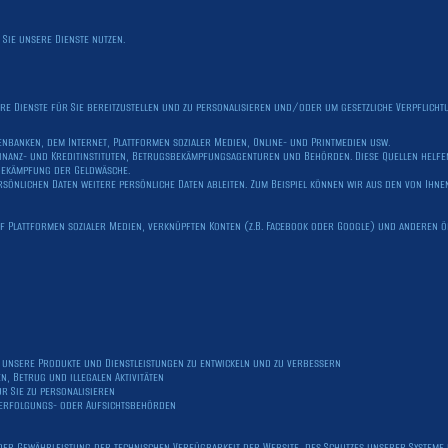
Sie unsere Dienste nutzen.
 Dienste für Sie bereitzustellen und zu personalisieren und/oder um gesetzliche Verpflicht
tenbanken, dem Internet, Plattformen sozialer Medien, Online- und Printmedien usw.
 Finanz- und Kreditinstituten, Betrugsbekämpfungsagenturen und Behörden. Diese Quellen hel
Bekämpfung der Geldwäsche.
nlichen Daten weitere persönliche Daten ableiten. Zum Beispiel können wir aus den von Ihnen
 auf Plattformen sozialer Medien, verknüpften Konten (z.B. Facebook oder Google) und anderen 
m unsere Produkte und Dienstleistungen zu entwickeln und zu verbessern
 Betrug und illegalen Aktivitäten
r Sie zu personalisieren
fverfolgungs- oder Aufsichtsbehörden
ch der Gewährleistung der technischen Verfügbarkeit der Website, des Schutzes unserer Syste