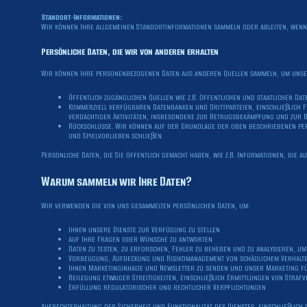
Standort-Informationen:
Wir können Ihre allgemeinen Standortinformationen sammeln oder ableiten, wenn 
Persönliche Daten, die wir von anderen erhalten
Wir können Ihre personenbezogenen Daten aus anderen Quellen sammeln, um unsere
Öffentlich zugänglichen Quellen wie z.B. öffentlichen und staatlichen Da
Kommerziell verfügbaren Datenbanken und Drittparteien, einschließlich
verdächtiger Aktivitäten, insbesondere zur Betrugsbekämpfung und zur 
Rückschlüsse. Wir können auf der Grundlage der oben beschriebenen persö
und Spielvorlieben schließen.
Persönliche Daten, die Sie öffentlich gemacht haben, wie z.B. Informationen, die
Warum sammeln wir Ihre Daten?
Wir verwenden die von uns gesammelten persönlichen Daten, um:
Ihnen unsere Dienste zur Verfügung zu stellen
auf Ihre Fragen oder Wünsche zu antworten
Daten zu testen, zu erforschen, Fehler zu beheben und zu analysieren, u
Vorbeugung, Aufdeckung und Risikomanagement von schädlichem Verhalten,
Ihnen Marketinginhalte und Newsletter zu senden und unser Marketing fü
Beilegung etwaiger Streitigkeiten, einschließlich Ermittlungen von Stra
Erfüllung regulatorischer und rechtlicher Verpflichtungen
Aufrechterhaltung der Sicherheit und Funktionalität des Dienstes, einschließli