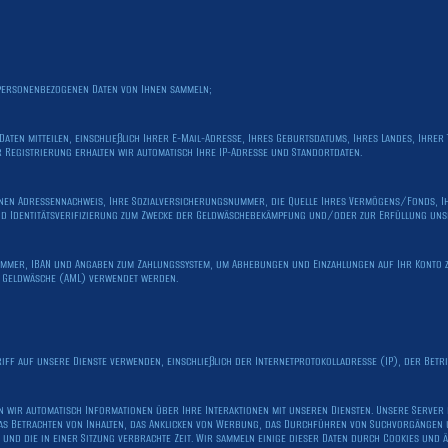
n personenbezogenen Daten von Ihnen sammeln;
Daten mitteilen, einschließlich Ihrer E-Mail-Adresse, Ihres Geburtsdatums, Ihres Landes, Ihre
 Registrierung erhalten wir automatisch Ihre IP-Adresse und Standortdaten.
nen Adressennachweis, Ihre Sozialversicherungsnummer, die Quelle Ihres Vermögens/Fonds, I
und Identitätsverifizierung zum Zwecke der Geldwäschebekämpfung und/oder zur Erfüllung uns
ummer, IBAN und Angaben zum Zahlungssystem, um Abhebungen und Einzahlungen auf Ihr Konto z
 Geldwäsche (AML) verwendet werden.
riff auf unsere Dienste verwenden, einschließlich der Internetprotokolladresse (IP), der Bet
ten wir automatisch Informationen über Ihre Interaktionen mit unseren Diensten. Unsere Server
 das Betrachten von Inhalten, das Anklicken von Werbung, das Durchführen von Suchvorgängen u
te und die in einer Sitzung verbrachte Zeit. Wir sammeln einige dieser Daten durch Cookies und 