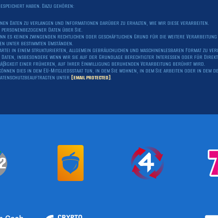
gespeichert haben. Dazu gehören:
nen Daten zu verlangen und Informationen darüber zu erhalten, wie wir diese verarbeiten.
 personenbezogener Daten über Sie.
n es keinen zwingenden rechtlichen oder geschäftlichen Grund für die weitere Verarbeitung 
en unter bestimmten Umständen.
artei in einem strukturierten, allgemein gebräuchlichen und maschinenlesbaren Format zu ver
Daten, insbesondere wenn wir sie auf der Grundlage berechtigter Interessen oder für Direkt
mäßigkeit einer früheren, auf Ihrer Einwilligung beruhenden Verarbeitung berührt wird.
können dies in dem EU-Mitgliedsstaat tun, in dem Sie wohnen, in dem Sie arbeiten oder in dem 
atenschutzbeauftragten unter
[email protected]
.