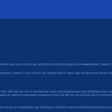
e Pandido und seine direkten und indirekten Tochtergesellschaften (zusammenfassend „Pandido“
n Benutzern („Spieler“), die ein Konto auf unserer Website haben, und von Besuchern unserer W
n Daten. Wir sind der für die Verarbeitung Ihrer personenbezogenen Daten Verantwortliche, d
usammen mit unserem gemeinsamen Verantwortlichen sind wir für das Eigentum und die Sicherhei
hrer Rechte auf Privatsphäre und Datenschutz, können Sie unseren Datenschutzbeauftragten kon