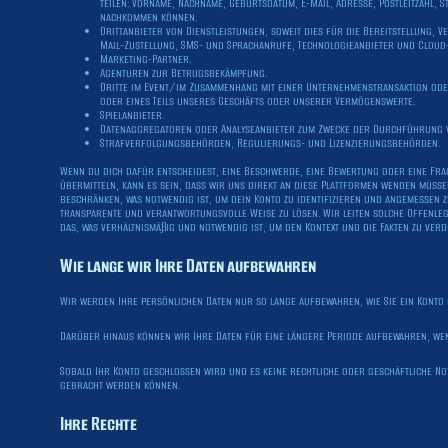
teilen: Vorname, Nachname, Geburtsdatum, E-Mail, Adresse, Postleitzahl, 
nachkommen können.
Drittanbieter von Dienstleistungen, soweit dies für die Bereitstellung, 
Mail-Zustellung, SMS- und Sprachanrufe, Technologieanbieter und Cloud-
Marketing-Partner.
Agenturen zur Betrugsbekämpfung.
Dritte im Event/im Zusammenhang mit einer Unternehmenstransaktion oder
oder eines Teils unseres Geschäfts oder unserer Vermögenswerte.
Spielanbieter.
Datenaggregatoren oder Analyseanbieter zum Zwecke der Durchführung 
Strafverfolgungsbehörden, Regulierungs- und Lizenzierungsbehörden.
Wenn du dich dafür entscheidest, eine Beschwerde, eine Bewertung oder eine Frage
übermitteln, kann es sein, dass wir uns direkt an diese Plattformen wenden müss
beschränken, was notwendig ist, um dein Konto zu identifizieren und angemessen 
transparente und verantwortungsvolle Weise zu lösen. Wir leiten solche Offenle
das, was verhältnismäßig und notwendig ist, um den Kontext und die Fakten zu verd
Wie lange wir Ihre Daten aufbewahren
Wir werden Ihre persönlichen Daten nur so lange aufbewahren, wie Sie ein Konto 
Darüber hinaus können wir Ihre Daten für eine längere Periode aufbewahren, wen
Sobald Ihr Konto geschlossen wird und es keine rechtliche oder geschäftliche No
gebracht werden können.
Ihre Rechte