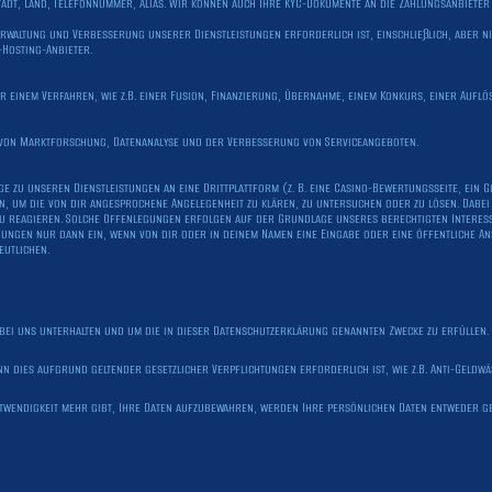
Stadt, Land, Telefonnummer, Alias. Wir können auch Ihre KYC-Dokumente an die Zahlungsanbiete
Verwaltung und Verbesserung unserer Dienstleistungen erforderlich ist, einschließlich, aber 
Hosting-Anbieter.
 einem Verfahren, wie z.B. einer Fusion, Finanzierung, Übernahme, einem Konkurs, einer Auf
von Marktforschung, Datenanalyse und der Verbesserung von Serviceangeboten.
 zu unseren Dienstleistungen an eine Drittplattform (z. B. eine Casino-Bewertungsseite, ein G
en, um die von dir angesprochene Angelegenheit zu klären, zu untersuchen oder zu lösen. Dabe
zu reagieren. Solche Offenlegungen erfolgen auf der Grundlage unseres berechtigten Interesse
gungen nur dann ein, wenn von dir oder in deinem Namen eine Eingabe oder eine öffentliche A
eutlichen.
bei uns unterhalten und um die in dieser Datenschutzerklärung genannten Zwecke zu erfüllen.
n dies aufgrund geltender gesetzlicher Verpflichtungen erforderlich ist, wie z.B. Anti-Gel
twendigkeit mehr gibt, Ihre Daten aufzubewahren, werden Ihre persönlichen Daten entweder ge