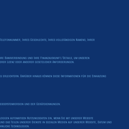
r Telefonnummer, Ihres Geschlechts, Ihres vollständigen Namens, Ihrer
hre Bankverbindung und Ihre Finanzauskunft/Details, um unseren
erer Lizenz oder anderer gesetzlicher Anforderungen.
u erleichtern. Darüber hinaus können diese Informationen für die Einhaltung
riebssystemversion und der Gerätekennungen.
 loggen automatisch Nutzungsdaten ein, wenn Sie mit unserer Website
nd das Teilen unserer Dienste in sozialen Medien auf unserer Website, Datum und
ähnliche Technologien.