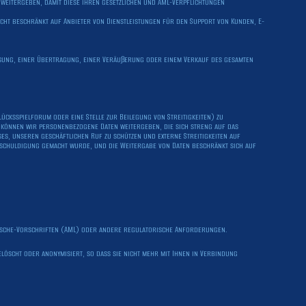
r weitergeben, damit diese ihren gesetzlichen und AML-Verpflichtungen
nicht beschränkt auf Anbieter von Dienstleistungen für den Support von Kunden, E-
lösung, einer Übertragung, einer Veräußerung oder einem Verkauf des gesamten
lücksspielforum oder eine Stelle zur Beilegung von Streitigkeiten) zu
i können wir personenbezogene Daten weitergeben, die sich streng auf das
s, unseren geschäftlichen Ruf zu schützen und externe Streitigkeiten auf
nschuldigung gemacht wurde, und die Weitergabe von Daten beschränkt sich auf
dwäsche-Vorschriften (AML) oder andere regulatorische Anforderungen.
löscht oder anonymisiert, so dass sie nicht mehr mit Ihnen in Verbindung