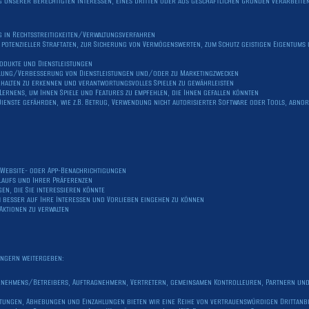
unserer berechtigten Interessen, eines Dritten oder aus geschäftlichen Gründen verarbeiten, 
 in Rechtsstreitigkeiten/Verwaltungsverfahren
potenzieller Straftaten, zur Sicherung von Vermögenswerten, zum Schutz geistigen Eigentums
odukte und Dienstleistungen
lung/Verbesserung von Dienstleistungen und/oder zu Marketingzwecken
erhalten zu erkennen und verantwortungsvolles Spielen zu gewährleisten
 Lernens, um Ihnen Spiele und Features zu empfehlen, die Ihnen gefallen könnten
 Dienste gefährden, wie z.B. Betrug, Verwendung nicht autorisierter Software oder Tools, abn
 Website- oder App-Benachrichtigungen
laufs und Ihrer Präferenzen
en, die Sie interessieren könnte
 besser auf Ihre Interessen und Vorlieben eingehen zu können
Aktionen zu verwalten
ängern weitergeben:
ternehmens/Betreibers, Auftragnehmern, Vertretern, gemeinsamen Kontrolleuren, Partnern un
istungen, Abhebungen und Einzahlungen bieten wir eine Reihe von vertrauenswürdigen Drittanb