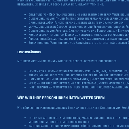
Wenn es erforderlich ist, können wir Ihre personenbezogenen Daten zur Wahrung 
überwiegen. Beispiele für solche Verarbeitungsaktivitäten sind:
Einleitung von Rechtsansprüchen und Vorbereitung unserer Verteidigung
Durchführung von IT- und Systemsicherheitsverfahren zur Verhinderung 
ordnungsgemäßen Funktionierens unserer Website und Anwendungen
Verwaltung unserer Geschäftsbeziehungen und Verbesserung unserer Pr
Durchführung von Analysen, Datenerfassung und Forschung zur Entwick
Kundensegmentierung, um Risiken zu verwalten, potenziell schädliches V
Analyse Ihres Spielverhaltens mit Hilfe von Algorithmen des maschinellen
Erkennung und Verhinderung von Aktivitäten, die die Integrität unserer
Einverständnis
Mit Ihrer Zustimmung können wir die folgenden Aktivitäten durchführen:
Senden von Direktmarketing-Nachrichten per E-Mail, SMS, Telefonanrufe,
Anpassung von Angeboten und Aktionen auf der Grundlage Ihres Spielver
Daten über Ihr Online-Verhalten verwenden, um gezielte Werbung anzuzeig
Personalisierung und Bewertung der Effektivität unseres Marketings, um
Ihre Teilnahme an Wettbewerben, Turnieren, Boni, Treueprogrammen und 
Wie wir Ihre persönlichen Daten weitergeben
Wir können Ihre personenbezogenen Daten an die folgenden Kategorien von Empf
Intern mit autorisierten Mitarbeitern, Marken innerhalb desselben Un
Verbindung mit unserer Muttergesellschaft.
Zahlungsanbieter und Finanzinstitute. Für die Nutzung unserer Dienstle