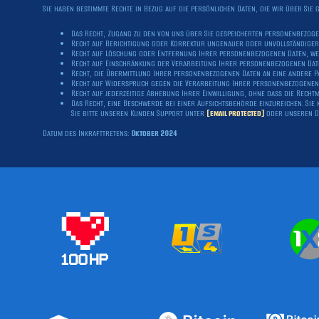
Sie haben bestimmte Rechte in Bezug auf die persönlichen Daten, die wir über Sie 
Das Recht, Zugang zu den von uns über Sie gespeicherten personenbezoge
Recht auf Berichtigung oder Korrektur ungenauer oder unvollständiger
Recht auf Löschung oder Entfernung Ihrer personenbezogenen Daten, wen
Recht auf Einschränkung der Verarbeitung Ihrer personenbezogenen Dat
Recht, die Übermittlung Ihrer personenbezogenen Daten an eine andere P
Recht auf Widerspruch gegen die Verarbeitung Ihrer personenbezogenen 
Recht auf jederzeitige Abhebung Ihrer Einwilligung, ohne dass die Recht
Das Recht, eine Beschwerde bei einer Aufsichtsbehörde einzureichen. Sie 
Sie bitte unseren Kunden Support unter
[email protected]
oder unseren D
Datum des Inkrafttretens:
Oktober 2024