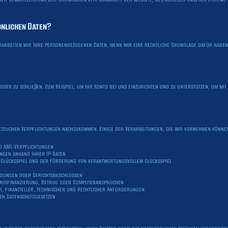
önlichen Daten?
arbeiten wir Ihre personenbezogenen Daten, wenn wir eine rechtliche Grundlage dafür haben.
oder zu schließen. Zum Beispiel, um Ihr Konto bei uns einzurichten und zu unterstützen, um m
etzlichen Verpflichtungen nachzukommen. Einige der Verarbeitungen, die wir vornehmen könne
nd AML-Verpflichtungen
ngen anhand Ihrer IP-Daten
 Glücksspiel und der Förderung von verantwortungsvollem Glücksspiel
adungen oder Gerichtsbeschlüssen
smusfinanzierung, Betrug oder Computeransprüchen
r, finanzieller, technischer und rechtlicher Anforderungen
en Datenschutzgesetzen