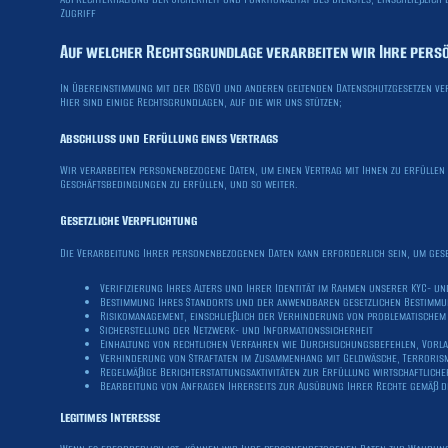
Zugriff
Auf welcher Rechtsgrundlage verarbeiten wir Ihre pers
In Übereinstimmung mit der DSGVO und anderen geltenden Datenschutzgesetzen ver
Hier sind einige Rechtsgrundlagen, auf die wir uns stützen;
Abschluss und Erfüllung eines Vertrags
Wir verarbeiten personenbezogene Daten, um einen Vertrag mit Ihnen zu erfüllen 
Geschäftsbedingungen zu erfüllen, und so weiter.
Gesetzliche Verpflichtung
Die Verarbeitung Ihrer personenbezogenen Daten kann erforderlich sein, um ges
Verifizierung Ihres Alters und Ihrer Identität im Rahmen unserer KYC- u
Bestimmung Ihres Standorts und der anwendbaren gesetzlichen Bestimmu
Risikomanagement, einschließlich der Verhinderung von problematischem
Sicherstellung der Netzwerk- und Informationssicherheit
Einhaltung von rechtlichen Verfahren wie Durchsuchungsbefehlen, Vorl
Verhinderung von Straftaten im Zusammenhang mit Geldwäsche, Terrori
Regelmäßige Berichterstattungsaktivitäten zur Erfüllung wirtschaftliche
Bearbeitung von Anfragen Ihrerseits zur Ausübung Ihrer Rechte gemäß d
Legitimes Interesse