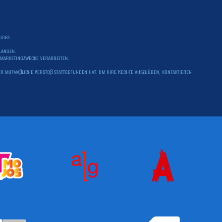
gibt.
langen.
marketingzwecke verarbeiten.
der mutmaßliche Verstoß stattgefunden hat. Um Ihre Rechte auszuüben, kontaktieren