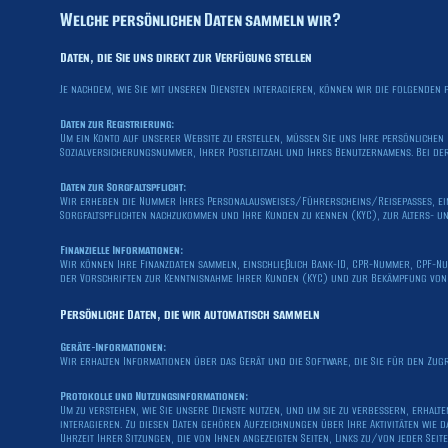
Welche persönlichen Daten sammeln wir?
Daten, die Sie uns direkt zur Verfügung stellen
Je nachdem, wie Sie mit unseren Diensten interagieren, können wir die folgende
Daten zur Registrierung:
Um ein Konto auf unserer Website zu erstellen, müssen Sie uns Ihre persönlichen 
Sozialversicherungsnummer, Ihrer Postleitzahl und Ihres Benutzernamens. Bei der
Daten zur Sorgfaltspflicht:
Wir erheben die Nummer Ihres Personalausweises/Führerscheins/Reisepasses, ei
Sorgfaltspflichten nachzukommen und Ihre Kunden zu kennen (KYC), zur Alters- 
Finanzielle Informationen:
Wir können Ihre Finanzdaten sammeln, einschließlich Bank-ID, CPR-Nummer, CPF-N
der Vorschriften zur Kenntnisnahme Ihrer Kunden (KYC) und zur Bekämpfung von
Persönliche Daten, die wir automatisch sammeln
Geräte-Informationen:
Wir erhalten Informationen über das Gerät und die Software, die Sie für den Zug
Protokolle und Nutzungsinformationen:
Um zu verstehen, wie Sie unsere Dienste nutzen, und um sie zu verbessern, erhal
interagieren. Zu diesen Daten gehören Aufzeichnungen über Ihre Aktivitäten wie
Uhrzeit Ihrer Sitzungen, die von Ihnen angezeigten Seiten, Links zu/von jeder Sei