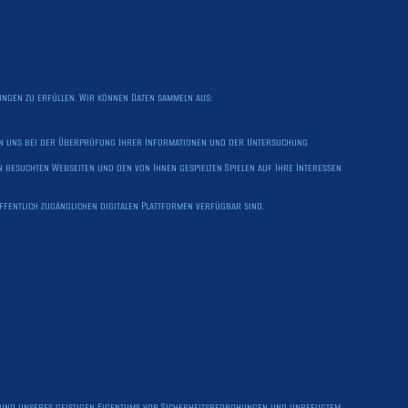
ungen zu erfüllen. Wir können Daten sammeln aus:
fen uns bei der Überprüfung Ihrer Informationen und der Untersuchung
 besuchten Webseiten und den von Ihnen gespielten Spielen auf Ihre Interessen
öffentlich zugänglichen digitalen Plattformen verfügbar sind.
me und unseres geistigen Eigentums vor Sicherheitsbedrohungen und unbefugtem