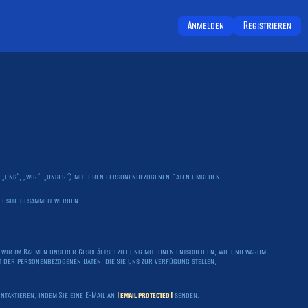
Anmelden
Registrieren
, „uns“, „wir“, „unser“) mit Ihren personenbezogenen Daten umgehen.
ebsite gesammelt werden.
a wir im Rahmen unserer Geschäftsbeziehung mit Ihnen entscheiden, wie und warum
t der personenbezogenen Daten, die Sie uns zur Verfügung stellen,
taktieren, indem Sie eine E-Mail an
[email protected]
senden.