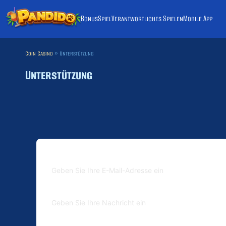
Bonus
Spiel
Verantwortliches Spielen
Mobile App
Coin Casino
»
Unterstützung
Unterstützung
E-Mail
Ihre Nachricht