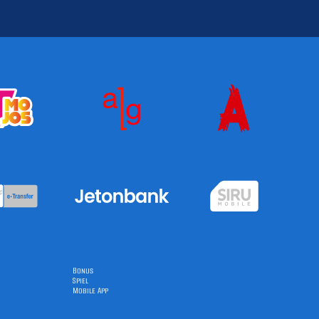
Bonus
Spiel
Mobile App