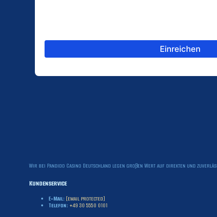
Einreichen
Wir bei Pandido Casino Deutschland legen großen Wert auf direkten und zuverläss
Kundenservice
E‑Mail:
[email protected]
Telefon:
+49 30 5550 0101