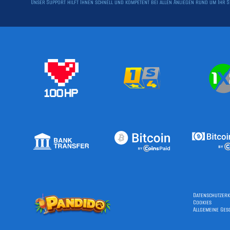
Unser Support hilft Ihnen schnell und kompetent bei allen Anliegen rund um Ihr S
Datenschutzer
Cookies
Allgemeine Ge