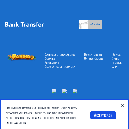
Datenschutzerklärung
Bewertungen
Bonus
Cookies
Unterstützung
Spiel
Allgemeine
Mobile
Geschäftsbedingungen
App
Um Ihnen das bestmögliche Erlebnis bei Pandido Casino zu bieten,
Pandido Casino © 2026 All rights reserved.
verwenden wir Cookies. Diese helfen uns dabei, die Website zu
Akzeptieren
verbessern, Ihre Präferenzen zu speichern und personalisierte
Inhalte anzuzeigen.