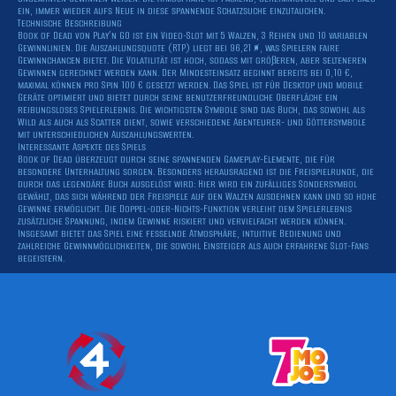
ein, immer wieder aufs Neue in diese spannende Schatzsuche einzutauchen.
Technische Beschreibung
Book of Dead von Play’n GO ist ein Video-Slot mit 5 Walzen, 3 Reihen und 10 variablen
Gewinnlinien. Die Auszahlungsquote (RTP) liegt bei 96,21 %, was Spielern faire
Gewinnchancen bietet. Die Volatilität ist hoch, sodass mit größeren, aber selteneren
Gewinnen gerechnet werden kann. Der Mindesteinsatz beginnt bereits bei 0,10 €,
maximal können pro Spin 100 € gesetzt werden. Das Spiel ist für Desktop und mobile
Geräte optimiert und bietet durch seine benutzerfreundliche Oberfläche ein
reibungsloses Spielerlebnis. Die wichtigsten Symbole sind das Buch, das sowohl als
Wild als auch als Scatter dient, sowie verschiedene Abenteurer- und Göttersymbole
mit unterschiedlichen Auszahlungswerten.
Interessante Aspekte des Spiels
Book of Dead überzeugt durch seine spannenden Gameplay-Elemente, die für
besondere Unterhaltung sorgen. Besonders herausragend ist die Freispielrunde, die
durch das legendäre Buch ausgelöst wird: Hier wird ein zufälliges Sondersymbol
gewählt, das sich während der Freispiele auf den Walzen ausdehnen kann und so hohe
Gewinne ermöglicht. Die Doppel-oder-Nichts-Funktion verleiht dem Spielerlebnis
zusätzliche Spannung, indem Gewinne riskiert und vervielfacht werden können.
Insgesamt bietet das Spiel eine fesselnde Atmosphäre, intuitive Bedienung und
zahlreiche Gewinnmöglichkeiten, die sowohl Einsteiger als auch erfahrene Slot-Fans
begeistern.