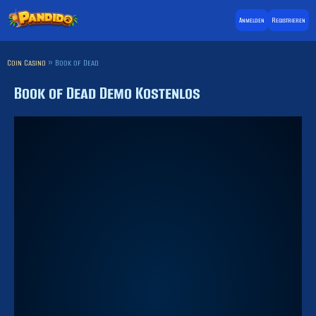
Anmelden
Registrieren
Coin Casino
»
Book of Dead
Book of Dead Demo Kostenlos