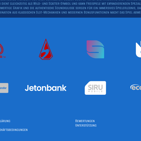
 dient gleichzeitig als Wild- und Scatter-Symbol und kann Freispiele mit expandierenden Spezial
wertige Grafik und die authentische Soundkulisse sorgen für ein immersives Spielerlebnis, das
ination aus klassischen Slot-Mechaniken und modernen Bonusfunktionen macht das Spiel abwe
klärung
Bewertungen
Unterstützung
schäftsbedingungen