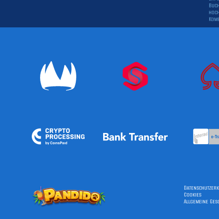
Buch
hoch
Komb
Datenschutzer
Cookies
Allgemeine Ge