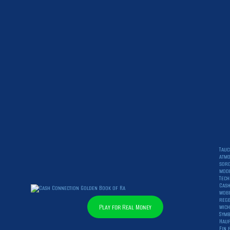
Tauc
atmo
sorg
mode
Tech
Cash
wobe
rege
Play for Real Money
wich
Symb
Haup
Ein 