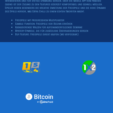
intensivieren und für stetige Spannung sorgen. Über die mobile App vom pandido
casino ist der Zugang zu den Features jederzeit komfortabel und schnell möglich.
Spieler heben besonders die kreative Umsetzung der Freispiele und die hohe Dynamik
des Spiels hervor, was Extra Chilli zu einem echten Favoriten macht.
Freispiele mit progressivem Multiplikator
Gamble-Funktion: Freispiele vor Beginn erhöhen
Kaskadierende Walzen für aufeinanderfolgende Gewinne
Mystery-Symbole, die für zusätzliche Überraschungen sorgen
Buy Feature: Freispiele direkt kaufen (wo verfügbar)