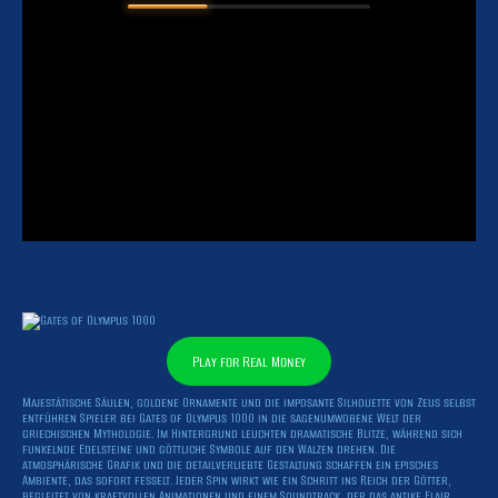
Play for Real Money
Majestätische Säulen, goldene Ornamente und die imposante Silhouette von Zeus selbst
entführen Spieler bei Gates of Olympus 1000 in die sagenumwobene Welt der
griechischen Mythologie. Im Hintergrund leuchten dramatische Blitze, während sich
funkelnde Edelsteine und göttliche Symbole auf den Walzen drehen. Die
atmosphärische Grafik und die detailverliebte Gestaltung schaffen ein episches
Ambiente, das sofort fesselt. Jeder Spin wirkt wie ein Schritt ins Reich der Götter,
begleitet von kraftvollen Animationen und einem Soundtrack, der das antike Flair