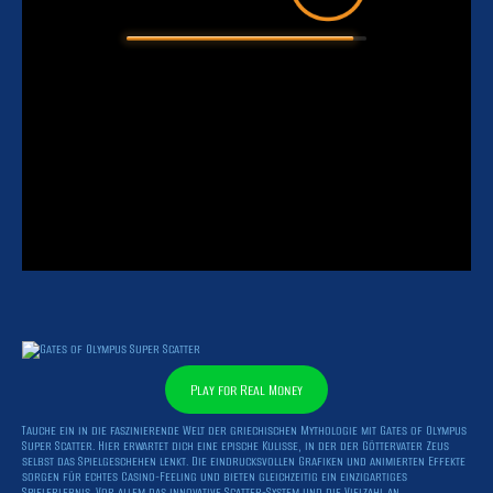
Play for Real Money
Tauche ein in die faszinierende Welt der griechischen Mythologie mit Gates of Olympus
Super Scatter. Hier erwartet dich eine epische Kulisse, in der der Göttervater Zeus
selbst das Spielgeschehen lenkt. Die eindrucksvollen Grafiken und animierten Effekte
sorgen für echtes Casino-Feeling und bieten gleichzeitig ein einzigartiges
Spielerlebnis. Vor allem das innovative Scatter-System und die Vielzahl an