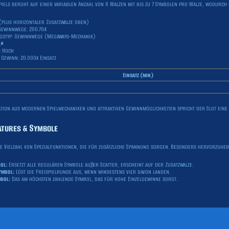
piels beruht auf einer variablen Anzahl von 6 Walzen mit bis zu 7 Symbolen pro Walze, wodurch
 (plus horizontaler Zusatzwalze oben)
Gewinnwege: 200.704
gstyp: Gewinnwege (Megaways-Mechanik)
 %
t: Hoch
Gewinn: 20.000x Einsatz
Einsatz (min)
tion aus modernen Spielmechaniken und attraktiven Gewinnmöglichkeiten spricht der Slot eine b
atures & Symbole
ine Vielzahl von Spezialfunktionen, die für zusätzliche Spannung sorgen. Besonders hervorzuhe
ol:
Ersetzt alle regulären Symbole außer Scatter, erscheint auf der Zusatzwalze.
ymbol:
Löst die Freispielrunde aus, wenn mindestens vier davon landen.
bol:
Das am höchsten zahlende Symbol, das für hohe Einzelgewinne sorgt.