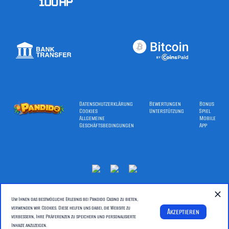
Datenschutzerklärung
Bewertungen
Bonus
Cookies
Unterstützung
Spiel
Allgemeine
Mobile
Geschäftsbedingungen
App
Um Ihnen das bestmögliche Erlebnis bei Pandido Casino zu bieten,
Pandido Casino © 2026 All rights reserved.
verwenden wir Cookies. Diese helfen uns dabei, die Website zu
Akzeptieren
verbessern, Ihre Präferenzen zu speichern und personalisierte
Inhalte anzuzeigen.