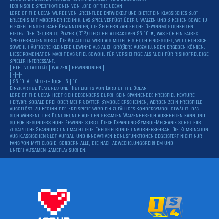
Technische Spezifikationen von Lord of the Ocean
Lord of the Ocean wurde von Greentube entwickelt und bietet ein klassisches Slot-
Erlebnis mit moderner Technik. Das Spiel verfügt über 5 Walzen und 3 Reihen sowie 10
flexibel einstellbare Gewinnlinien, die Spielern zahlreiche Gewinnmöglichkeiten
bieten. Der Return to Player (RTP) liegt bei attraktiven 95,10 %, was für ein faires
Spielverhalten sorgt. Die Volatilität wird als mittel bis hoch eingestuft, wodurch sich
sowohl häufigere kleinere Gewinne als auch größere Auszahlungen ergeben können.
Diese Kombination macht das Spiel sowohl für vorsichtige als auch für risikofreudige
Spieler interessant.
| RTP | Volatilität | Walzen | Gewinnlinien |
||-|–|–|
| 95,10 % | Mittel–Hoch | 5 | 10 |
Einzigartige Features und Highlights von Lord of the Ocean
Lord of the Ocean hebt sich besonders durch sein spannendes Freispiel-Feature
hervor: Sobald drei oder mehr Scatter-Symbole erscheinen, werden zehn Freispiele
ausgelöst. Zu Beginn der Freispiele wird ein zufälliges Sondersymbol gewählt, das
sich während der Bonusrunde auf den gesamten Walzenbereich ausbreiten kann und
so für besonders hohe Gewinne sorgt. Diese Expanding-Symbol-Mechanik sorgt für
zusätzliche Spannung und macht jede Freispielrunde unvorhersehbar. Die Kombination
aus klassischem Slot-Aufbau und innovativen Bonusfunktionen begeistert nicht nur
Fans von Mythologie, sondern alle, die nach abwechslungsreichem und
unterhaltsamem Gameplay suchen.