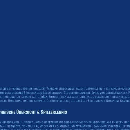
sich bei pandido casino für Lucky Pharoah entscheidet, taucht unmittelbar in ein atmosphärisc
mit detailreichen Symbolen zum Leben erweckt. Die beeindruckende Optik, von goldglänzenden P
lerfahrung, die sowohl auf großen Bildschirmen als auch unterwegs begeistert – besonders übe
ische Umsetzung und die stimmige Geräuschkulisse, die das Slot-Erlebnis von Blueprint Gamin
chnische Übersicht & Spielerlebnis
y Pharoah von Blueprint Gaming überzeugt mit einer ausgewogenen Mischung aus Chancen und Sp
zahlungsquote) von 96,17 %, moderater Volatilität und attraktiven Gewinnmöglichkeiten. Die St