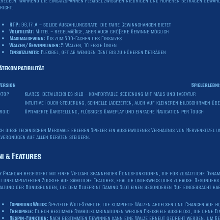
lregeln, während die Einsatzspannen flexibel zwischen niedrigen und höheren Beträgen gewähl
richt.
RTP:
96,17 % – solide Auszahlungsrate, die faire Gewinnchancen bietet
Volatilität:
Mittel – regelmäßige, aber auch größere Gewinne möglich
Maximalgewinn:
Bis zum 500-Fachen des Einsatzes
Walzen/Gewinnlinien:
5 Walzen, 10 feste Linien
Einsatzlimits:
Flexibel, oft ab wenigen Cent bis zu höheren Beträgen
ätekompatibilität
Version
Spielerlebni
ktop
Klares, detailreiches Bild – komfortable Bedienung mit Maus und Tastatur
Intuitive Touch-Steuerung, schnelle Ladezeiten, auch auf kleineren Bildschirmen übe
roid
Optimierte Darstellung, flüssiges Gameplay und einfache Navigation per Touch
h diese technischen Merkmale erleben Spieler ein ausgewogenes Verhältnis von Nervenkitzel u
lvergnügen auf allen Geräten steigern.
ni & Features
y Pharoah begeistert mit einer Vielzahl spannender Bonusfunktionen, die für zusätzliche Dynam
i unkomplizierten Zugriff auf sämtliche Features, egal ob unterwegs oder zuhause. Besonde
altung der Bonusrunden, die dem Blueprint Gaming Slot einen besonderen Ruf eingebracht ha
Expanding Wilds:
Spezielle Wild-Symbole, die komplette Walzen abdecken und Chancen auf 
Freispiele:
Durch bestimmte Symbolkombinationen werden Freispiele ausgelöst, die ohne Ein
Respin-Funktion:
Nach bestimmten Gewinnen kann eine Walze erneut gedreht werden, um G