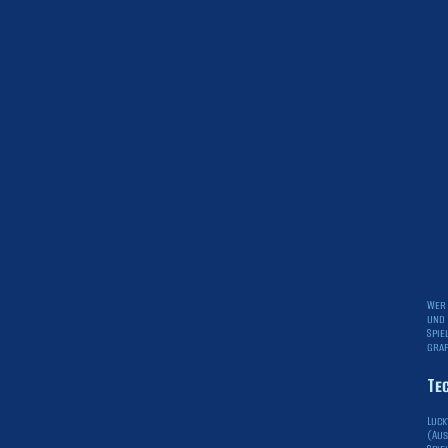
Wer 
und 
Spie
graf
Te
Luck
(Aus