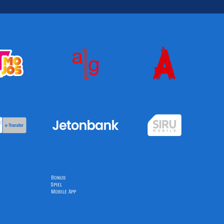
Bonus
Spiel
Mobile App