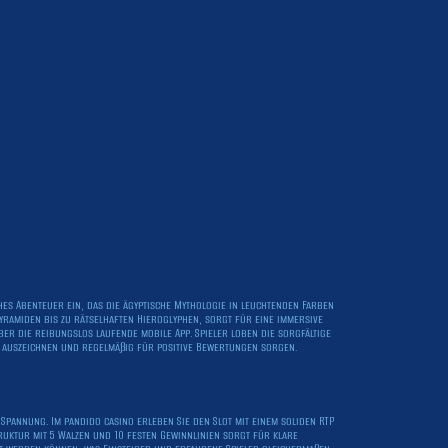
hes Abenteuer ein, das die ägyptische Mythologie in leuchtenden Farben
yramiden bis zu rätselhaften Hieroglyphen, sorgt für eine immersive
r die reibungslos laufende mobile App. Spieler loben die sorgfältige
g auszeichnen und regelmäßig für positive Bewertungen sorgen.
annung. Im pandido casino erleben Sie den Slot mit einem soliden RTP
ruktur mit 5 Walzen und 10 festen Gewinnlinien sorgt für klare