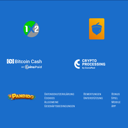
Datenschutzerklärung
Bewertungen
Bonus
Cookies
Unterstützung
Spiel
Allgemeine
Mobile
Geschäftsbedingungen
App