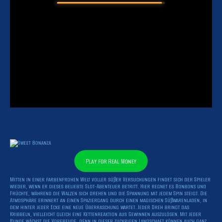
Play for Real Money
Mitten in einer farbenfrohen Welt voller süßer Versuchungen findet sich der Spieler
wieder, wenn er dieses beliebte Slot-Abenteuer betritt. Hier regnet es Bonbons und
Früchte, während die Walzen sich drehen und die Spannung mit jedem Spin steigt. Die
Atmosphäre erinnert an einen Spaziergang durch einen magischen Süßwarenladen, in
dem hinter jeder Ecke eine neue Überraschung wartet. Jeder Dreh bringt das
Kribbeln, vielleicht gleich eine Kettenreaktion aus Gewinnen auszulösen. Mit jeder
Runde wächst die Vorfreude, denn in dieser zuckrigen Landschaft können auch ganz