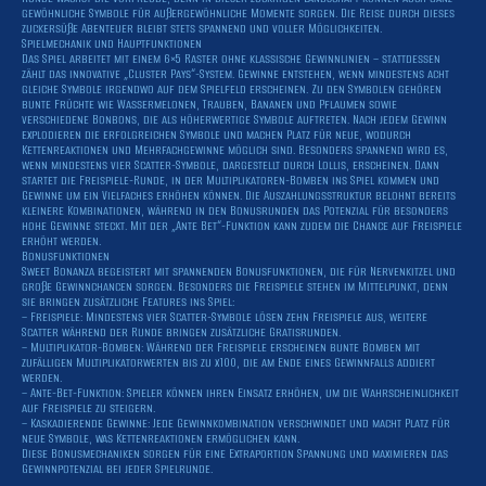
gewöhnliche Symbole für außergewöhnliche Momente sorgen. Die Reise durch dieses
zuckersüße Abenteuer bleibt stets spannend und voller Möglichkeiten.
Spielmechanik und Hauptfunktionen
Das Spiel arbeitet mit einem 6×5 Raster ohne klassische Gewinnlinien – stattdessen
zählt das innovative „Cluster Pays“-System. Gewinne entstehen, wenn mindestens acht
gleiche Symbole irgendwo auf dem Spielfeld erscheinen. Zu den Symbolen gehören
bunte Früchte wie Wassermelonen, Trauben, Bananen und Pflaumen sowie
verschiedene Bonbons, die als höherwertige Symbole auftreten. Nach jedem Gewinn
explodieren die erfolgreichen Symbole und machen Platz für neue, wodurch
Kettenreaktionen und Mehrfachgewinne möglich sind. Besonders spannend wird es,
wenn mindestens vier Scatter-Symbole, dargestellt durch Lollis, erscheinen. Dann
startet die Freispiele-Runde, in der Multiplikatoren-Bomben ins Spiel kommen und
Gewinne um ein Vielfaches erhöhen können. Die Auszahlungsstruktur belohnt bereits
kleinere Kombinationen, während in den Bonusrunden das Potenzial für besonders
hohe Gewinne steckt. Mit der „Ante Bet“-Funktion kann zudem die Chance auf Freispiele
erhöht werden.
Bonusfunktionen
Sweet Bonanza begeistert mit spannenden Bonusfunktionen, die für Nervenkitzel und
große Gewinnchancen sorgen. Besonders die Freispiele stehen im Mittelpunkt, denn
sie bringen zusätzliche Features ins Spiel:
– Freispiele: Mindestens vier Scatter-Symbole lösen zehn Freispiele aus, weitere
Scatter während der Runde bringen zusätzliche Gratisrunden.
– Multiplikator-Bomben: Während der Freispiele erscheinen bunte Bomben mit
zufälligen Multiplikatorwerten bis zu x100, die am Ende eines Gewinnfalls addiert
werden.
– Ante-Bet-Funktion: Spieler können ihren Einsatz erhöhen, um die Wahrscheinlichkeit
auf Freispiele zu steigern.
– Kaskadierende Gewinne: Jede Gewinnkombination verschwindet und macht Platz für
neue Symbole, was Kettenreaktionen ermöglichen kann.
Diese Bonusmechaniken sorgen für eine Extraportion Spannung und maximieren das
Gewinnpotenzial bei jeder Spielrunde.