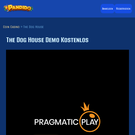
Anmelden
Registrieren
Coin Casino
»
The Dog House
The Dog House Demo Kostenlos