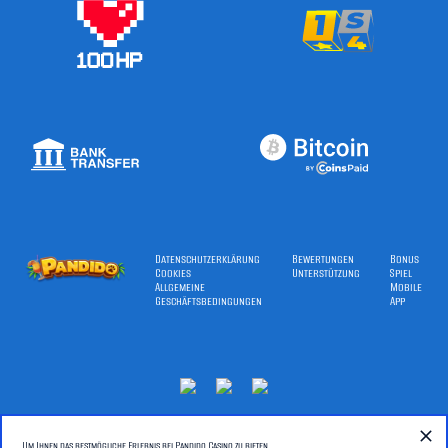
Datenschutzerklärung
Bewertungen
Bonus
Cookies
Unterstützung
Spiel
Allgemeine
Mobile
Geschäftsbedingungen
App
Um Ihnen das bestmögliche Erlebnis bei Pandido Casino zu bieten,