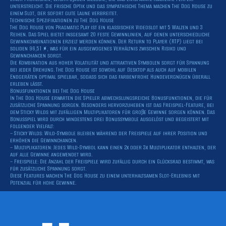
unterstreicht. Die frische Optik und das sympathische Thema machen The Dog House zu
einem Slot, der sofort gute Laune verbreitet.
Technische Spezifikationen zu The Dog House
The Dog House von Pragmatic Play ist ein klassischer Videoslot mit 5 Walzen und 3
Reihen. Das Spiel bietet insgesamt 20 feste Gewinnlinien, auf denen unterschiedliche
Gewinnkombinationen erzielt werden können. Der Return to Player (RTP) liegt bei
soliden 96,51 %, was für ein ausgewogenes Verhältnis zwischen Risiko und
Gewinnchancen sorgt.
Die Kombination aus hoher Volatilität und attraktiven Symbolen sorgt für Spannung
bei jeder Drehung. The Dog House ist sowohl auf Desktop als auch auf mobilen
Endgeräten optimal spielbar, sodass sich das farbenfrohe Hundevergnügen überall
erleben lässt.
Bonusfunktionen bei The Dog House
In The Dog House erwarten die Spieler abwechslungsreiche Bonusfunktionen, die für
zusätzliche Spannung sorgen. Besonders hervorzuheben ist das Freispiel-Feature, bei
dem Sticky Wilds mit zufälligen Multiplikatoren für große Gewinne sorgen können. Das
Bonusspiel wird durch mindestens drei Bonussymbole ausgelöst und begeistert mit
folgender Vielfalt:
– Sticky Wilds: Wild-Symbole bleiben während der Freispiele auf ihrer Position und
erhöhen die Gewinnchancen.
– Multiplikatoren: Jedes Wild-Symbol kann einen 2x oder 3x Multiplikator enthalten, der
auf alle Gewinne angewendet wird.
– Freispiele: Die Anzahl der Freispiele wird zufällig durch ein Glücksrad bestimmt, was
für zusätzliche Spannung sorgt.
Diese Features machen The Dog House zu einem unterhaltsamen Slot-Erlebnis mit
Potenzial für hohe Gewinne.